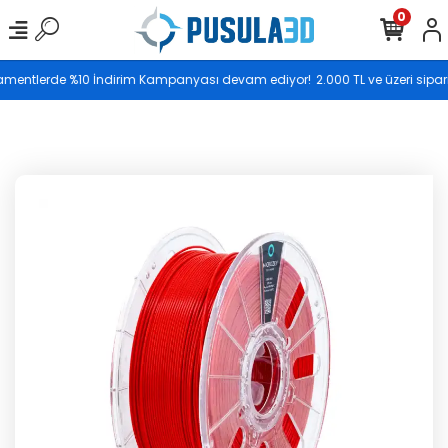
0
Saat 17.00’ye kadar vereceğiniz siparişler aynı gün
Filamentlerde %10 İndirim Kampanyası devam ediyor!
2.000 TL ve üzeri sipari
kargoya teslim edilir.