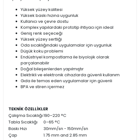
Yüksek yüzey kalitesi
Yüksek baskı hızına uygunluk
Kullanıcı ve çevre dostu
Komplex yapılardaki prototip ihtiyacı için ideal
Geniş renk seçeceği
Yüksek yüzey sertliği
Oda sıcaklığındaki uygulamalar için uygunluk
Düşük koku problemi
Endüstriyel kompostlama ile biyolojik olarak
parçalanabilir
Doğal bileşenlerden yapılmıştır
Elektrikli ve elektronik cihazlarda güvenli kullanım
Gıda ile temas eden uygulamalar için güvenli
BPA ve stiren içermez
TEKNİK ÖZELLİKLER
Çalışma Sıcaklığı
190–220 °C
Tabla Sıcaklığı
0–65 °C
Baskı Hızı
30mm/sn - 150mm/sn
Çap
1.75 mm and 2.85 mm