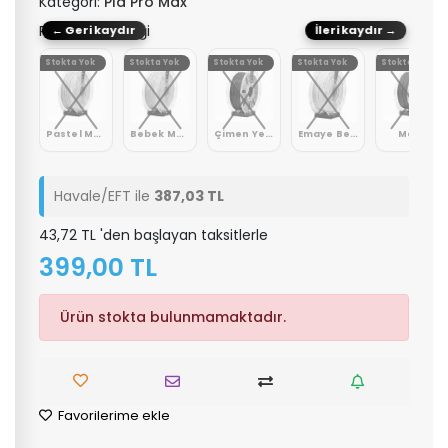
Kategori:
Pla Pro Max
Renk: Nar Çiçeği
← Geri kaydır
İleri kaydır →
Yok
Stokta Yok
Stokta Yok
Stokta Yok
Stokta Yok
Stokta Yok
Pastel Yeşil
Pastel Mavi
Bebek Mavi
Çimen Yeşil
Emaye Beyaz
Meşe
Havale/EFT ile
387,03 TL
43,72 TL 'den başlayan taksitlerle
399,00 TL
Ürün stokta bulunmamaktadır.
Favorilerime ekle