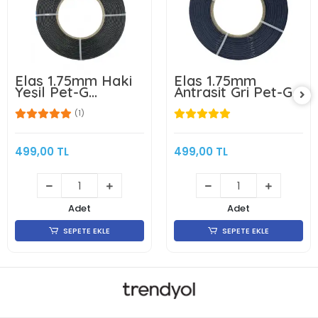
Elas 1.75mm Haki
Elas 1.75mm
Yeşil Pet-G
Antrasit Gri Pet-G
Makarasız
Makarasız
Filament 1KG
Filament 1KG
(1)
499,00 TL
499,00 TL
Adet
Adet
SEPETE EKLE
SEPETE EKLE