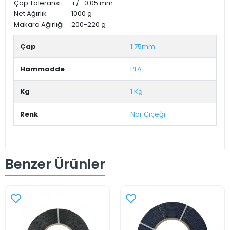
Çap Toleransı
+/- 0.05 mm
Net Ağırlık
1000 g
Makara Ağırlığı
200-220 g
Çap
1.75mm
Hammadde
PLA
Kg
1 Kg
Renk
Nar Çiçeği
Benzer Ürünler