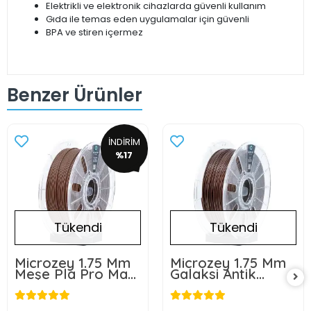
Elektrikli ve elektronik cihazlarda güvenli kullanım
Gıda ile temas eden uygulamalar için güvenli
BPA ve stiren içermez
Benzer Ürünler
İNDİRİM
%17
Tükendi
Tükendi
Microzey 1.75 Mm
Microzey 1.75 Mm
Meşe Pla Pro Max
Galaksi Antik
Filament 0,5 KG
Kırmızı Pro Max
Filament 1KG