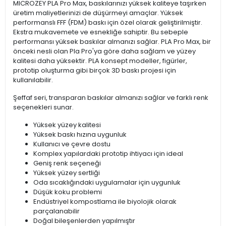
MICROZEY PLA Pro Max, baskılarınızı yüksek kaliteye taşırken
üretim maliyetlerinizi de düşürmeyi amaçlar. Yüksek
performanslı FFF (FDM) baskı için özel olarak geliştirilmiştir.
Ekstra mukavemete ve esnekliğe sahiptir. Bu sebeple
performansı yüksek baskılar almanızı sağlar. PLA Pro Max, bir
önceki nesli olan Pla Pro'ya göre daha sağlam ve yüzey
kalitesi daha yüksektir. PLA konsept modeller, figürler,
prototip oluşturma gibi birçok 3D baskı projesi için
kullanılabilir.
Şeffaf seri, transparan baskılar almanızı sağlar ve farklı renk
seçenekleri sunar.
Yüksek yüzey kalitesi
Yüksek baskı hızına uygunluk
Kullanıcı ve çevre dostu
Komplex yapılardaki prototip ihtiyacı için ideal
Geniş renk seçeneği
Yüksek yüzey sertliği
Oda sıcaklığındaki uygulamalar için uygunluk
Düşük koku problemi
Endüstriyel kompostlama ile biyolojik olarak
parçalanabilir
Doğal bileşenlerden yapılmıştır