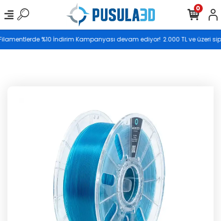
0
Saat 17.00’ye kadar vereceğiniz siparişler aynı gün
s Filamentlerde %10 İndirim Kampanyası devam ediyor!
2.000 TL ve üzeri sip
kargoya teslim edilir.