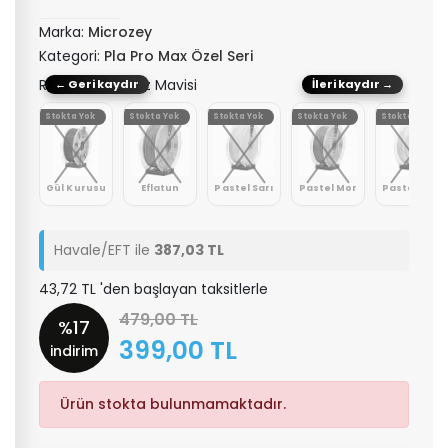
Marka:
Microzey
Kategori:
Pla Pro Max Özel Seri
Renk: Şeffaf Buz Mavisi
← Geri kaydır
İleri kaydır →
Yok
Stokta Yok
Stokta Yok
Stokta Yok
Stokta Yok
Stokta Yok
ncu
Gül Kurusu
Eflatun
Pastel Sarı
Pastel Mor
Pastel Pembe
Havale/EFT ile
387,03 TL
43,72 TL 'den başlayan taksitlerle
479,00 TL
%17
399,00 TL
indirim
Ürün stokta bulunmamaktadır.