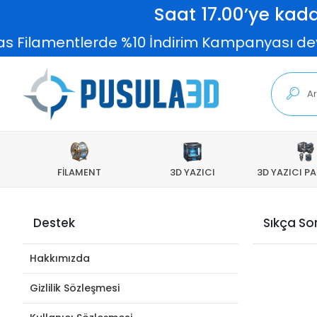
Saat 17.00’ye kada
las Filamentlerde %10 İndirim Kampanyası deva
FİLAMENT
3D YAZICI
3D YAZICI P
Destek
Sıkça So
Hakkımızda
Gizlilik Sözleşmesi