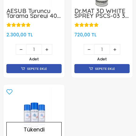
AESUB Turuncu
Dr.MAT 3D WHITE
Tarama Spreyi 400
SPREY PSCS-03 3D
ml
BEYAZLATICI
OPTİK VE LAZER
TARAMA SPREY
500 ML
2.300,00 TL
720,00 TL
Adet
Adet
SEPETE EKLE
SEPETE EKLE
Tükendi