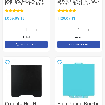
P1S PEY+PEY Kaplı
Taraflı Texture PEI
Yay Çeliği
Tabla 270x270mm
Manyetik Tabla -
-Klon
256x256mm - Çift
Yüzlü
1.005,68 TL
1.120,07 TL
Adet
Adet
SEPETE EKLE
SEPETE EKLE
Creality Hi - Hi
Biqu Panda Bambu