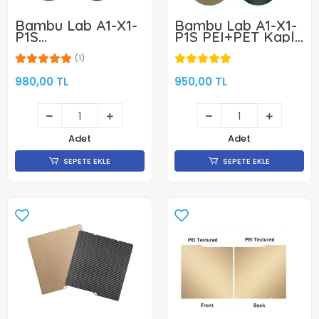
Bambu Lab A1-X1-
Bambu Lab A1-X1-
P1S
P1S PEI+PET Kaplı
PEO(Diamond)+PET
Yay Çeliği
Kaplı Yay Çeliği
Manyetik Tabla -
(1)
Manyetik Tabla -
256x256mm - Çift
256x256mm - Çift
Yüzlü -Klon
980,00 TL
950,00 TL
Yüzlü- Klon
Adet
Adet
SEPETE EKLE
SEPETE EKLE