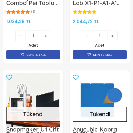
Combo Pei Tabla -
Lab X1-P1-A1-A1
265x280mm - Çift
Mini - Çift Taraflı
Taraflı
Manyetik Tabla -
(1)
256x256mm
1.034,28 TL
2.044,72 TL
Adet
Adet
SEPETE EKLE
SEPETE EKLE
Tükendi
Tükendi
Snapmaker U1 Çift
Anycubic Kobra