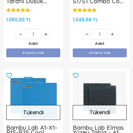
Taraflı Düşük
S1/S1 Combo Cool
Sıcaklık Soğuk
Plate Manyetik
Baskı Yüzeyi-
Tabla -
Siyah-270x270mm
264x276mm - Çift
Yüzlü -KLON
1.050,00 TL
1.048,58 TL
Adet
Adet
STOKTA YOK
STOKTA YOK
Tükendi
Tükendi
Bambu Lab A1-X1-
Bambu Lab Elmas
P1S-P2S Cool
Yüzey Tabla - A1