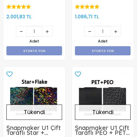
A1 mini
PEI+CHAMELEON
PEO Kaplı Yay
Çeliği Manyetik
Tabla -
2.001,83 TL
1.086,71 TL
256x256mm - Çift
Yüzlü
Adet
Adet
STOKTA YOK
STOKTA YOK
Tükendi
Tükendi
Snapmaker U1 Çift
Snapmaker U1 Çift
Taraflı Star +
Taraflı PEO + PET