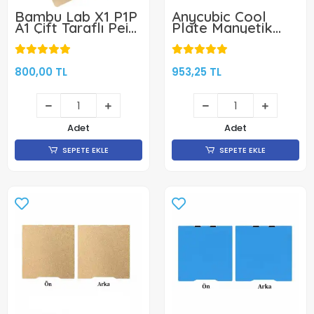
Bambu Lab X1 P1P
Anycubic Cool
A1 Çift Taraflı Pei
Plate Manyetik
Kaplı Yay Çeliği
Tabla - Kobra
Tabla-257x257mm
3/Combo/V2/V2
-KLON
Combo -
255x255mm- KLON
800,00 TL
953,25 TL
Adet
Adet
SEPETE EKLE
SEPETE EKLE