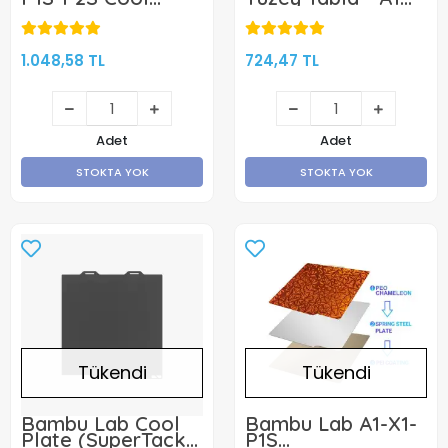
Plate Yay Çeliği
Mini - Yapışkanlı
Manyetik Tabla -
256x256mm - Çift
Yüzlü -KLON
1.048,58 TL
724,47 TL
Adet
Adet
STOKTA YOK
STOKTA YOK
Tükendi
Tükendi
Bambu Lab Cool
Bambu Lab A1-X1-
Plate (SuperTack)
P1S