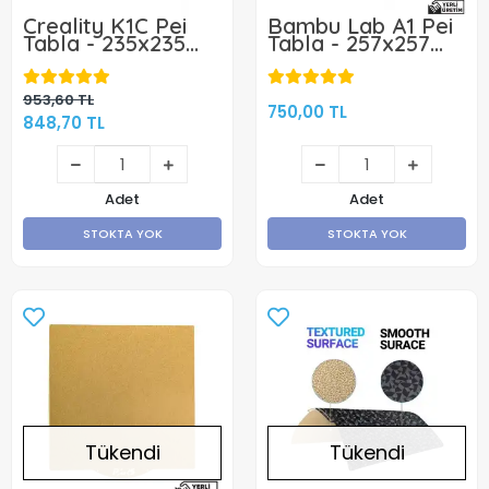
Creality K1C Pei
Bambu Lab A1 Pei
Tabla - 235x235
Tabla - 257x257
mm (Magnetli)
mm
953,60 TL
750,00 TL
848,70 TL
Adet
Adet
STOKTA YOK
STOKTA YOK
Tükendi
Tükendi