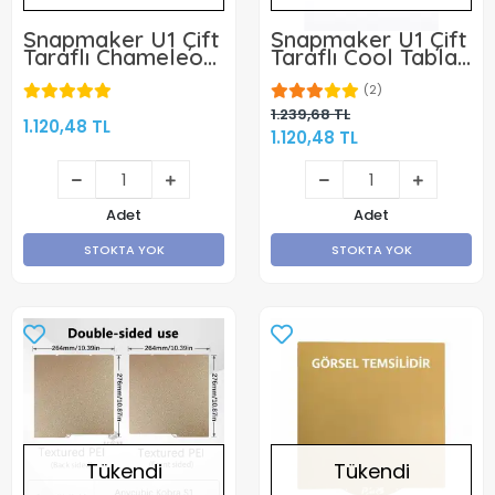
Snapmaker U1 Çift
Snapmaker U1 Çift
Taraflı Chameleon
Taraflı Cool Tabla
+ Galaxy Tabla
270x270mm - Klon
270x270mm - Klon
(2)
1.239,68 TL
1.120,48 TL
1.120,48 TL
Adet
Adet
STOKTA YOK
STOKTA YOK
Tükendi
Tükendi