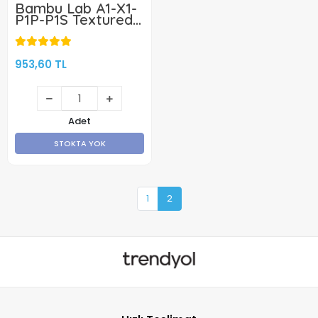
Bambu Lab A1-X1-
P1P-P1S Textured
Pei Kaplı Yay Çeliği
Manyetik Tabla -
256x256mm - Çift
Yüzlü
953,60 TL
Adet
STOKTA YOK
1
2