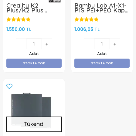
Creality K2
Bambu Lab A1-X1-
Plus/K2 Plus
P1S PEI+PEO Kaplı
Combo Pei Tabla -
Yay Çeliği
370x370 mm
Manyetik Tabla -
256x256mm - Çift
Yüzlü
1.550,00 TL
1.006,05 TL
Adet
Adet
STOKTA YOK
STOKTA YOK
Tükendi