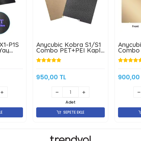
X1-P1S
Anycubic Kobra S1/S1
Anycubi
Yay
Combo PET+PEI Kaplı
Combo 
 Tabla -
Manyetik Tabla -
Kaplı M
ift
264x276mm - Çift
264x27
Yüzlü
Yüzlü
950,00 TL
900,00
Adet
LE
SEPETE EKLE