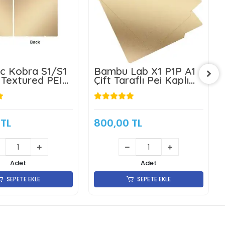
c Kobra S1/S1
Bambu Lab X1 P1P A1
Textured PEI
Çift Taraflı Pei Kaplı
anyetik Tabla -
Yay Çeliği Tabla-
6mm - Çift
257x257mm -KLON
 TL
800,00 TL
Adet
Adet
SEPETE EKLE
SEPETE EKLE