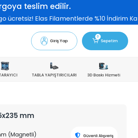
goya teslim edilir.
 ücretsiz! Elas Filamentlerde %10 İndirim Kam
0
Giriş Yap
Sepetim
TARAYICI
TABLA YAPIŞTIRICILARI
3D Baskı Hizmeti
235x235 mm
mm (Magnetli)
Güvenli Alışveriş