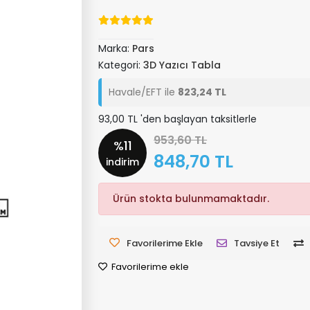
Marka:
Pars
Kategori:
3D Yazıcı Tabla
Havale/EFT ile
823,24 TL
93,00 TL 'den başlayan taksitlerle
953,60 TL
%11
848,70 TL
indirim
Ürün stokta bulunmamaktadır.
Favorilerime Ekle
Tavsiye Et
Favorilerime ekle