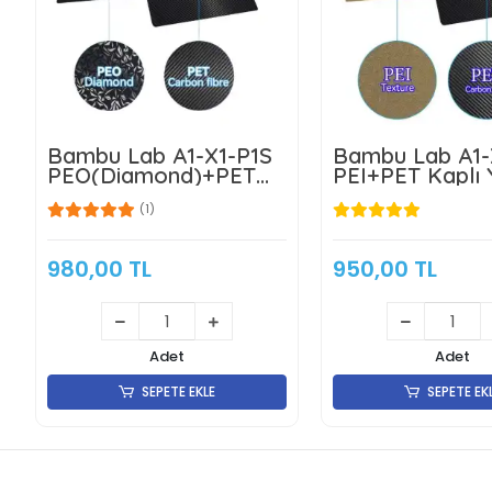
Bambu Lab A1-X1-P1S
Bambu Lab A1-
PEO(Diamond)+PET
PEI+PET Kaplı 
Kaplı Yay Çeliği
Çeliği Manyetik
(1)
Manyetik Tabla -
256x256mm - Ç
256x256mm - Çift
Yüzlü -Klon
Yüzlü- Klon
980,00 TL
950,00 TL
Adet
Adet
SEPETE EKLE
SEPETE EK