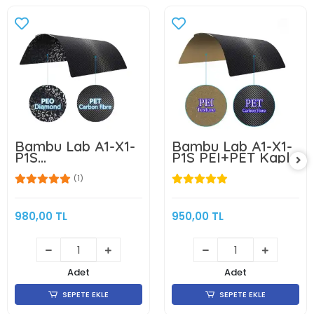
Bambu Lab A1-X1-
Bambu Lab A1-X1-
P1S
P1S PEI+PET Kaplı
PEO(Diamond)+PET
Yay Çeliği
Kaplı Yay Çeliği
Manyetik Tabla -
(1)
Manyetik Tabla -
256x256mm - Çift
256x256mm - Çift
Yüzlü -Klon
Yüzlü- Klon
980,00 TL
950,00 TL
Adet
Adet
SEPETE EKLE
SEPETE EKLE