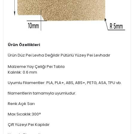
Ürün Özellikleri
Ürün Düz Pei Levha Değildir Pütürlü Yüzey Pei Levhadır
Malzeme:Yay Çeliği Pei Tabla
Kalınlık: 0.6 mm
Uyumlu Filamentler: PLA, PLA+, ABS, ABS+, PETG, ASA, TPU vb.
filamentlerin tamamıyla uyumludur.
Renk:Açık Sarı
Max Sıcaklık:300°
Çift Yüzeyi Pei Kaplıdır