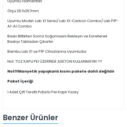
Uyumlu Filamentler
Ölçü:257x257mm
Uyumlu Model: Lab X1 Serisi/ Lab X1-Carbon Combo/ Lab P1P-
A1-A1 Combo
Baskı Bittikten Sonra Soğumasını Bekleyin ve Esneterek
Baskıyı Tabladan Çıkartın
Bambu Lab X1 ve P1P Cihazlarına Uyumludur
Not: TOZ KAPLI PEI ÜZERİNDE ASETON KULLANMAYIN !!!!
Not!!!Manyetik yapışkanlı kısmı pakete dahil değildir
Paket İçeriği
1 Adet Çift Taraflı Pütürlü Pei Kaplı Yüzey
Benzer Ürünler