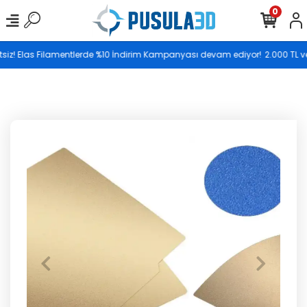
0
Saat 17.00’ye kadar vereceğiniz siparişler aynı gün
z! Elas Filamentlerde %10 İndirim Kampanyası devam ediyor!
2.000 TL ve üze
kargoya teslim edilir.