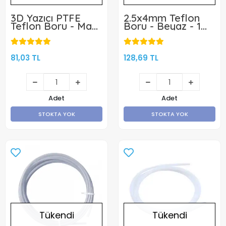
3D Yazıcı PTFE
2.5x4mm Teflon
Teflon Boru - Mavi
Boru - Beyaz - 1
- 1 Metre
Metre Bambu Lab
Uyumlu
81,03 TL
128,69 TL
Adet
Adet
STOKTA YOK
STOKTA YOK
Tükendi
Tükendi