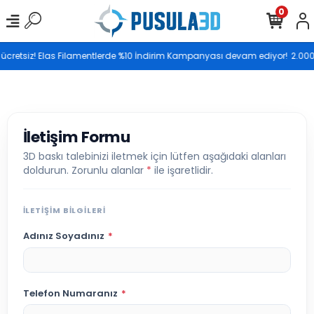
0
Saat 17.00’ye kadar vereceğiniz siparişler aynı gün
o ücretsiz! Elas Filamentlerde %10 İndirim Kampanyası devam ediyor!
2.000 
kargoya teslim edilir.
İletişim Formu
3D baskı talebinizi iletmek için lütfen aşağıdaki alanları
doldurun. Zorunlu alanlar
*
ile işaretlidir.
İLETIŞIM BILGILERI
Adınız Soyadınız
*
Telefon Numaranız
*