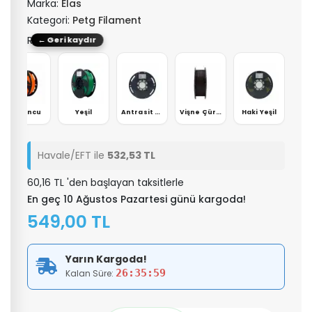
Marka:
Elas
Kategori:
Petg Filament
Renk: Sarı
← Geri kaydır
Turuncu
Yeşil
Antrasit Gri
Vişne Çürüğü
Haki Yeşil
Havale/EFT ile
532,53 TL
60,16 TL 'den başlayan taksitlerle
En geç 10 Ağustos Pazartesi günü kargoda!
549,00 TL
Yarın Kargoda!
26:35:58
Kalan Süre: