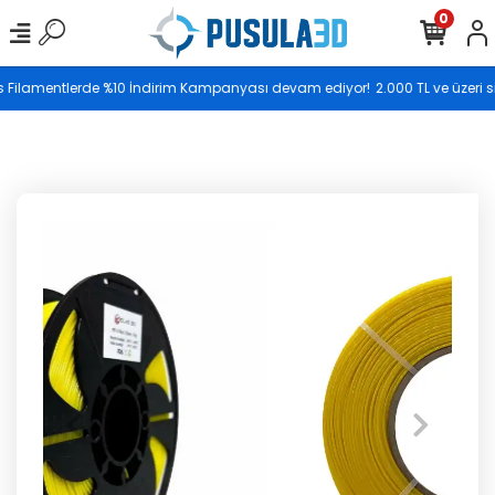
0
Saat 17.00’ye kadar vereceğiniz siparişler aynı gün
s Filamentlerde %10 İndirim Kampanyası devam ediyor!
2.000 TL ve üzeri sip
kargoya teslim edilir.