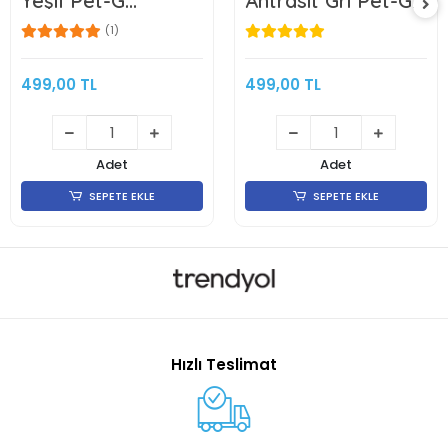
Yeşil Pet-G
Antrasit Gri Pet-G
Makarasız
Makarasız
Filament 1KG
Filament 1KG
(1)
499,00 TL
499,00 TL
Adet
Adet
SEPETE EKLE
SEPETE EKLE
Hızlı Teslimat