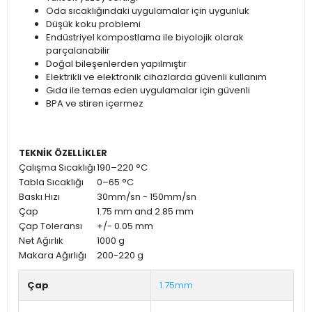
Oda sıcaklığındaki uygulamalar için uygunluk
Düşük koku problemi
Endüstriyel kompostlama ile biyolojik olarak
parçalanabilir
Doğal bileşenlerden yapılmıştır
Elektrikli ve elektronik cihazlarda güvenli kullanım
Gıda ile temas eden uygulamalar için güvenli
BPA ve stiren içermez
TEKNİK ÖZELLİKLER
Çalışma Sıcaklığı
190–220 °C
Tabla Sıcaklığı
0–65 °C
Baskı Hızı
30mm/sn - 150mm/sn
Çap
1.75 mm and 2.85 mm
Çap Toleransı
+/- 0.05 mm
Net Ağırlık
1000 g
Makara Ağırlığı
200-220 g
Çap
1.75mm