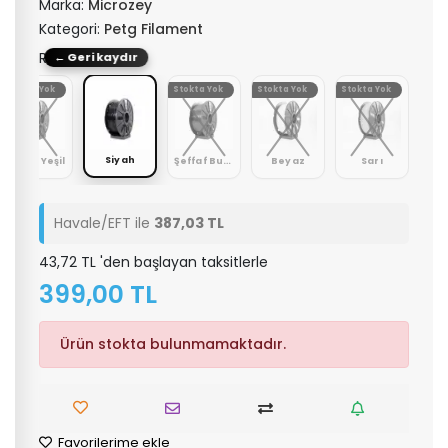
Marka:
Microzey
Kategori:
Petg Filament
Renk: Siyah
← Geri kaydır
Stokta Yok
Stokta Yok
Stokta Yok
Stokta Yok
Siyah
Şeffaf Yeşil
Şeffaf Buz Mavi
Beyaz
Sarı
Havale/EFT ile
387,03 TL
43,72 TL 'den başlayan taksitlerle
399,00 TL
Ürün stokta bulunmamaktadır.
Favorilerime ekle