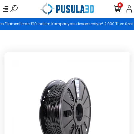
0
Saat 17.00’ye kadar vereceğiniz siparişler aynı gün
Elas Filamentlerde %10 İndirim Kampanyası devam ediyor!
2.000 TL ve üzeri 
kargoya teslim edilir.