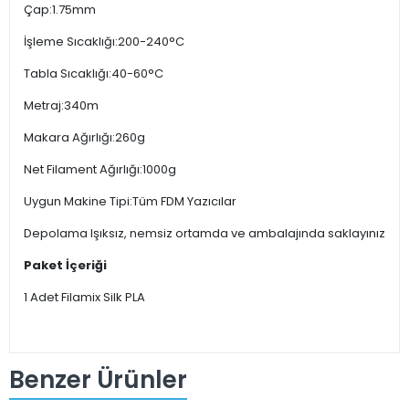
Çap:1.75mm
İşleme Sıcaklığı:200-240°C
Tabla Sıcaklığı:40-60°C
Metraj:340m
Makara Ağırlığı:260g
Net Filament Ağırlığı:1000g
Uygun Makine Tipi:Tüm FDM Yazıcılar
Depolama Işıksız, nemsiz ortamda ve ambalajında saklayınız
Paket İçeriği
1 Adet Filamix Silk PLA
Benzer Ürünler