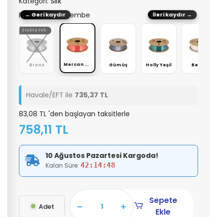
Kategori:
Silk
Renk: Mercan Pembe
← Geri kaydır
İleri kaydır →
Stokta Yok
Mercan Pembe
r
Bronz
Gümüş
Holly Yeşil
Beyaz
Havale/EFT ile
735,37 TL
83,08 TL 'den başlayan taksitlerle
758,11 TL
10 Ağustos Pazartesi Kargoda!
42:14:48
Kalan Süre:
Sepete
Adet
Ekle