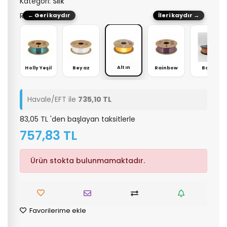
Kategori:
Silk
Renk: Altın
← Geri kaydır
İleri kaydır →
Altın
üş
Holly Yeşil
Beyaz
Rainbow
Bakır
Havale/EFT ile
735,10 TL
83,05 TL 'den başlayan taksitlerle
757,83 TL
Ürün stokta bulunmamaktadır.
Favorilerime ekle