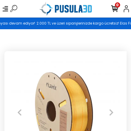
0
Saat 17.00’ye kadar vereceğiniz siparişler aynı gün
yası devam ediyor!
2.000 TL ve üzeri siparişlerinizde kargo ücretsiz! Elas
kargoya teslim edilir.