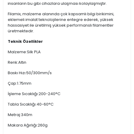
insanların bu gibi cihazlara ulaşması kolaylaşmıştır.
Filamix, malzeme alanında çok kapsamlı bilgi birikimini,
eklemeli imalat teknolojilerine entegre ederek, yüksek
hassasiyet ile üretilmiş yüksek performanslı filamentler
üretmektedir.
Teknik Özellikler
Malzeme:Silk PLA
Renk:Altın
Baskı Hızı:50/300mm/s
Çap:1.75mm
İşleme Sıcaklığı:200-240°C
Tabla Sıcaklığı:40-60°C
Metraj:340m
Makara Ağırlığı:260g