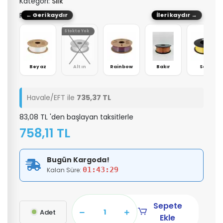
Kategori:
Silk
Renk: Kırmızı
← Geri kaydır
İleri kaydır →
Stokta Yok
eşil
Beyaz
Altın
Rainbow
Bakır
Sarı
Havale/EFT ile
735,37 TL
83,08 TL 'den başlayan taksitlerle
758,11 TL
Bugün Kargoda!
01:43:29
Kalan Süre:
Sepete
Adet
Ekle