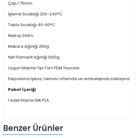
Çap:1.75mm
İşleme Sıcaklığı:200-240°C
Tabla Sıcaklığı:40-60°C
Metraj:340m
Makara Ağırlığı:260g
Net Filament Ağırlığı:1000g
Uygun Makine Tipi:Tüm FDM Yazıcılar
Depolama Işıksız, nemsiz ortamda ve ambalajında saklayınız
Paket İçeriği
1 Adet Filamix Silk PLA
Benzer Ürünler