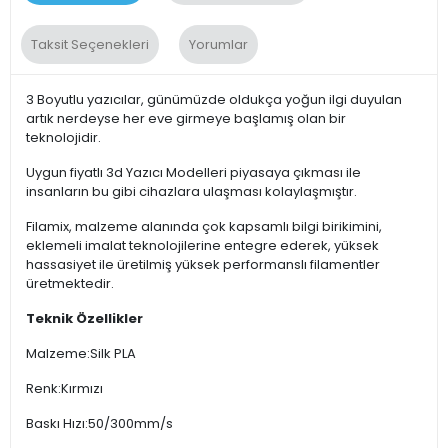
Taksit Seçenekleri
Yorumlar
3 Boyutlu yazıcılar, günümüzde oldukça yoğun ilgi duyulan
artık nerdeyse her eve girmeye başlamış olan bir
teknolojidir.
Uygun fiyatlı 3d Yazıcı Modelleri piyasaya çıkması ile
insanların bu gibi cihazlara ulaşması kolaylaşmıştır.
Filamix, malzeme alanında çok kapsamlı bilgi birikimini,
eklemeli imalat teknolojilerine entegre ederek, yüksek
hassasiyet ile üretilmiş yüksek performanslı filamentler
üretmektedir.
Teknik Özellikler
Malzeme:Silk PLA
Renk:Kırmızı
Baskı Hızı:50/300mm/s