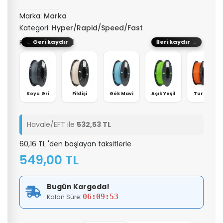
Marka:
Marka
Kategori:
Hyper/Rapid/Speed/Fast
Renk: Neon Yeşil
← Geri kaydır
İleri kaydır →
Gold
Koyu Gri
Fildişi
Gök Mavi
Açık Yeşil
Turuncu
Havale/EFT ile
532,53 TL
60,16 TL 'den başlayan taksitlerle
549,00 TL
Bugün Kargoda!
06:09:52
Kalan Süre: