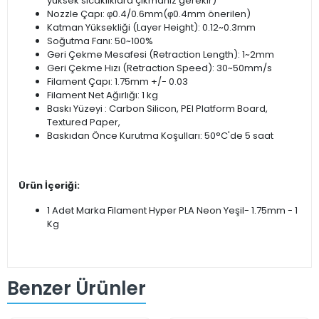
yüksek sıcaklıklara çıkmanız gerekir)
Nozzle Çapı: φ0.4/0.6mm(φ0.4mm önerilen)
Katman Yüksekliği (Layer Height): 0.12~0.3mm
Soğutma Fanı: 50~100%
Geri Çekme Mesafesi (Retraction Length): 1~2mm
Geri Çekme Hızı (Retraction Speed): 30~50mm/s
Filament Çapı: 1.75mm +/- 0.03
Filament Net Ağırlığı: 1 kg
Baskı Yüzeyi : Carbon Silicon, PEI Platform Board,
Textured Paper,
Baskıdan Önce Kurutma Koşulları: 50°C'de 5 saat
Ürün İçeriği:
1 Adet Marka Filament Hyper PLA Neon Yeşil- 1.75mm - 1
Kg
Benzer Ürünler