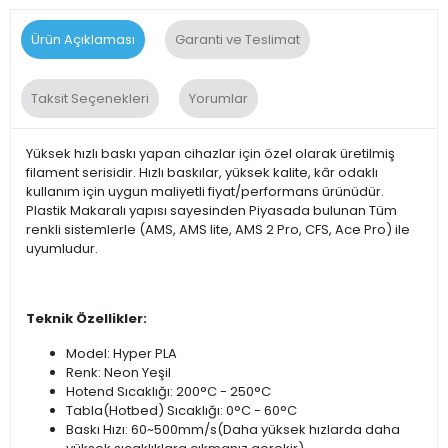
Ürün Açıklaması
Garanti ve Teslimat
Taksit Seçenekleri
Yorumlar
Yüksek hızlı baskı yapan cihazlar için özel olarak üretilmiş
filament serisidir. Hızlı baskılar, yüksek kalite, kâr odaklı
kullanım için uygun maliyetli fiyat/performans ürünüdür.
Plastik Makaralı yapısı sayesinden Piyasada bulunan Tüm
renkli sistemlerle (AMS, AMS lite, AMS 2 Pro, CFS, Ace Pro) ile
uyumludur.
Teknik Özellikler:
Model: Hyper PLA
Renk: Neon Yeşil
Hotend Sıcaklığı: 200°C - 250°C
Tabla(Hotbed) Sıcaklığı: 0°C - 60°C
Baskı Hızı: 60~500mm/s(Daha yüksek hızlarda daha