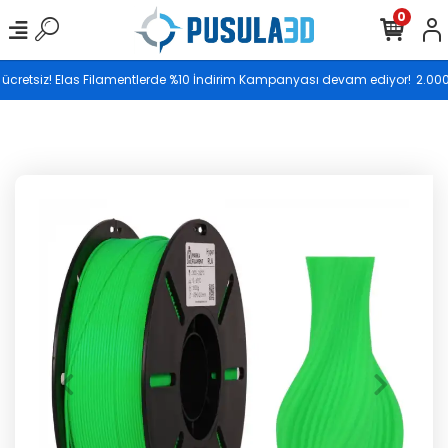
0
Saat 17.00’ye kadar vereceğiniz siparişler aynı gün
 ücretsiz! Elas Filamentlerde %10 İndirim Kampanyası devam ediyor!
2.000 T
kargoya teslim edilir.