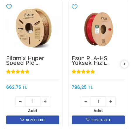
Filamix Hyper
Esun PLA-HS
Speed Pla
Yüksek Hızlı
Filament Bakır
Filament - Ateş
1.75mm 1kg
Kırmızısı
662,75 TL
796,25 TL
Adet
Adet
SEPETE EKLE
SEPETE EKLE