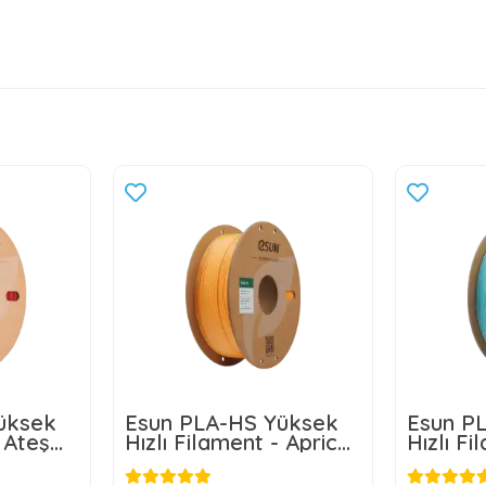
üksek
Esun PLA-HS Yüksek
Esun P
- Ateş
Hızlı Filament - Apricot
Hızlı Fi
(Kayısı)
Mavi