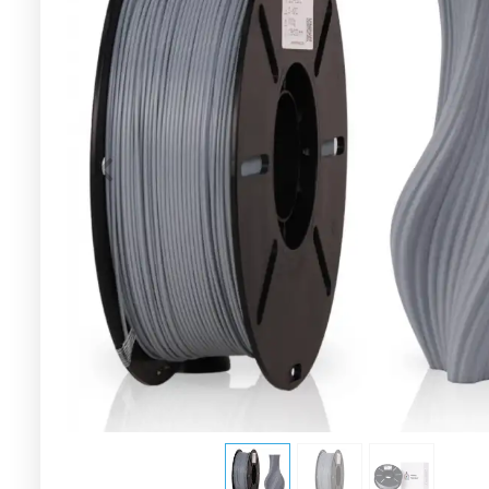
Neon Turuncu
Neon Yeşil
Siyah
Beyaz
Pembe
Y