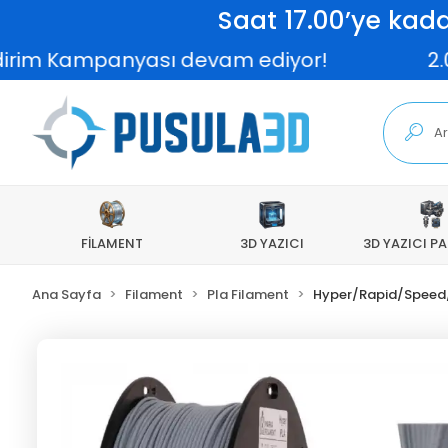
Saat 17.00’ye kada
 Kampanyası devam ediyor!
2.000 TL v
FİLAMENT
3D YAZICI
3D YAZICI P
Ana Sayfa
Filament
Pla Filament
Hyper/Rapid/Speed