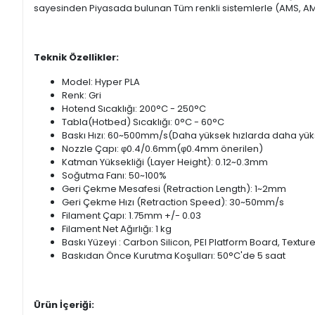
sayesinden Piyasada bulunan Tüm renkli sistemlerle (AMS, AMS 
Teknik Özellikler:
Model: Hyper PLA
Renk: Gri
Hotend Sıcaklığı: 200°C - 250°C
Tabla(Hotbed) Sıcaklığı: 0°C - 60°C
Baskı Hızı: 60~500mm/s(Daha yüksek hızlarda daha yüks
Nozzle Çapı: φ0.4/0.6mm(φ0.4mm önerilen)
Katman Yüksekliği (Layer Height): 0.12~0.3mm
Soğutma Fanı: 50~100%
Geri Çekme Mesafesi (Retraction Length): 1~2mm
Geri Çekme Hızı (Retraction Speed): 30~50mm/s
Filament Çapı: 1.75mm +/- 0.03
Filament Net Ağırlığı: 1 kg
Baskı Yüzeyi : Carbon Silicon, PEI Platform Board, Textur
Baskıdan Önce Kurutma Koşulları: 50°C'de 5 saat
Ürün İçeriği: