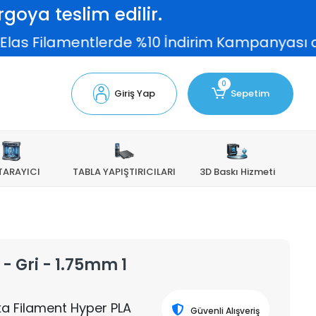
goya teslim edilir.
 Filamentlerde %10 İndirim Kampanyası devam e
0
Giriş Yap
Sepetim
TARAYICI
TABLA YAPIŞTIRICILARI
3D Baskı Hizmeti
- Gri - 1.75mm 1
rka Filament Hyper PLA
Güvenli Alışveriş