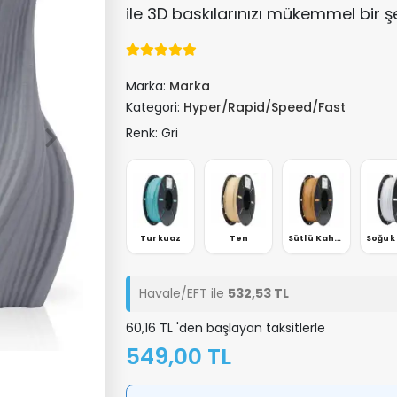
ile 3D baskılarınızı mükemmel bir şe
Marka:
Marka
Kategori:
Hyper/Rapid/Speed/Fast
Renk: Gri
eşil
Açık Mavi
Turkuaz
Ten
Sütlü Kahve
Havale/EFT ile
532,53 TL
60,16 TL 'den başlayan taksitlerle
549,00 TL