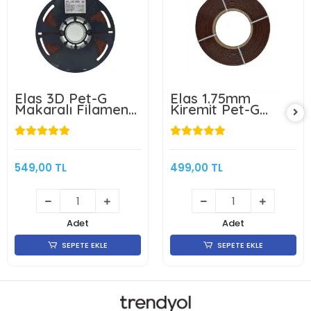
Elas 1.75mm
Filamix Petg
Kiremit Pet-G
Sparkling Filament
Makarasız
-Simli Siyah
Filament 1KG
499,00 TL
757,83 TL
Adet
Adet
SEPETE EKLE
SEPETE EKLE