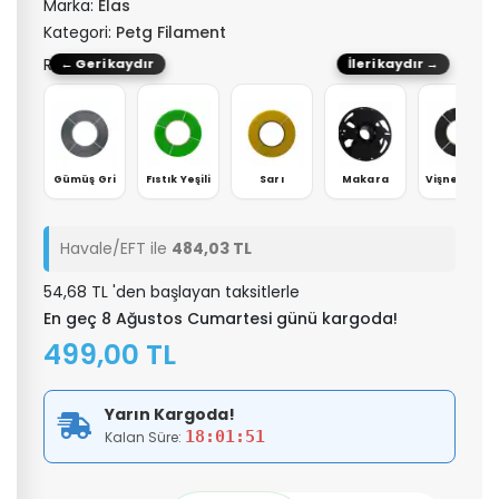
Marka:
Elas
Kategori:
Petg Filament
Renk: Mavi
← Geri kaydır
İleri kaydır →
engi
Gümüş Gri
Fıstık Yeşili
Sarı
Makara
Vişne Çürüğü
Havale/EFT ile
484,03 TL
54,68 TL 'den başlayan taksitlerle
En geç 8 Ağustos Cumartesi günü kargoda!
499,00 TL
Yarın Kargoda!
18:01:51
Kalan Süre: