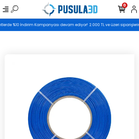
0
Saat 17.00’ye kadar vereceğiniz siparişler aynı gün
ntlerde %10 İndirim Kampanyası devam ediyor!
2.000 TL ve üzeri siparişlerin
kargoya teslim edilir.