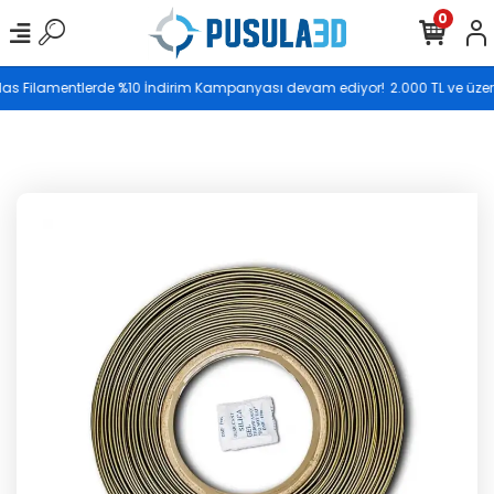
0
Saat 17.00’ye kadar vereceğiniz siparişler aynı gün
Elas Filamentlerde %10 İndirim Kampanyası devam ediyor!
2.000 TL ve üzeri s
kargoya teslim edilir.