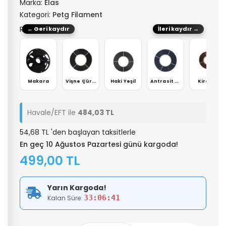
Marka:
Elas
Kategori:
Petg Filament
Renk: Bronz
← Geri kaydır
İleri kaydır →
ı
Makara
Vişne Çürüğü
Haki Yeşil
Antrasit Gri
Kiremit
Havale/EFT ile
484,03 TL
54,68 TL 'den başlayan taksitlerle
En geç 10 Ağustos Pazartesi günü kargoda!
499,00 TL
Yarın Kargoda!
33:06:41
Kalan Süre: