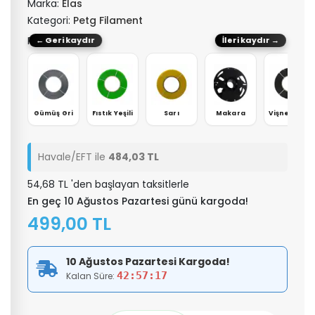
Marka:
Elas
Kategori:
Petg Filament
Renk: Kırmızı
← Geri kaydır
İleri kaydır →
engi
Gümüş Gri
Fıstık Yeşili
Sarı
Makara
Vişne Çürüğü
Havale/EFT ile
484,03 TL
54,68 TL 'den başlayan taksitlerle
En geç 10 Ağustos Pazartesi günü kargoda!
499,00 TL
10 Ağustos Pazartesi Kargoda!
42:57:17
Kalan Süre: