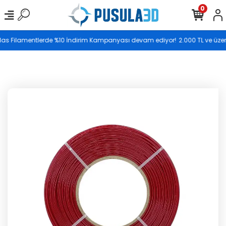
0
Saat 17.00’ye kadar vereceğiniz siparişler aynı gün
Elas Filamentlerde %10 İndirim Kampanyası devam ediyor!
2.000 TL ve üzeri 
kargoya teslim edilir.