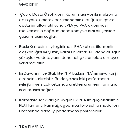
veya kırılır.
Çevre Dostu Özelliklerin Korunması Her iki malzeme
de biyolojik olarak parçalanabilir olduğu için çevre
dostu bir alternatif sunar. PLA'ya PHA eklenmesi,
malzemenin doğada daha kolay ve hızlı bir şekilde
çözünmesini sağlar.
Baskı Kalitesinin İyileştirilmesi PHA katkısı, filamentin
akışkanlığını ve yüzey kalitesini artırır. Bu, daha düzgün
yüzeyler ve detayların daha net çıktıları elde etmeye
yardımcı olur.
Isı Dayanımı ve Stabilite PHA katkısı, PLA'nın ısıya karşı
direncini artırabilir. Bu da yazıcıdaki performansı
iyileştirir ve sıcak ortamda üretilen ürünlerin formunu
korumasını sağlar.
Karmaşık Baskılar için Uygunluk PHA ile güçlendirilmiş
PLA filamenti, karmaşık geometrilere sahip modellerin
üretiminde daha iyi performans gösterebilir.
Tür:
PLA/PHA