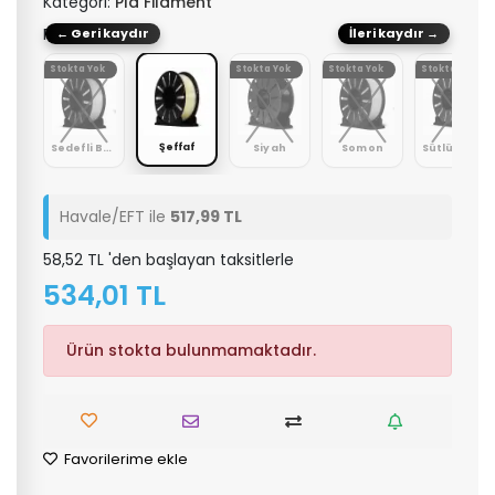
Kategori:
Pla Filament
Renk: Şeffaf
← Geri kaydır
İleri kaydır →
Yok
Stokta Yok
Stokta Yok
Stokta Yok
Stokta Yok
Şeffaf
ı
Sedefli Beyaz
Siyah
Somon
Sütlü Kahve
Havale/EFT ile
517,99 TL
58,52 TL 'den başlayan taksitlerle
534,01 TL
Ürün stokta bulunmamaktadır.
Favorilerime ekle