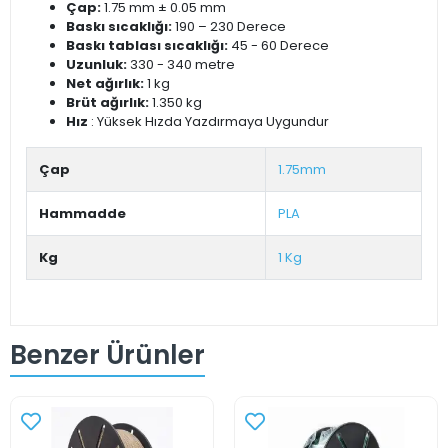
Çap:
1.75 mm ± 0.05 mm
Baskı sıcaklığı:
190 – 230 Derece
Baskı tablası sıcaklığı:
45 - 60 Derece
Uzunluk:
330 - 340 metre
Net ağırlık:
1 kg
Brüt ağırlık:
1.350 kg
Hız
: Yüksek Hızda Yazdırmaya Uygundur
Çap
1.75mm
Hammadde
PLA
Kg
1 Kg
Benzer Ürünler