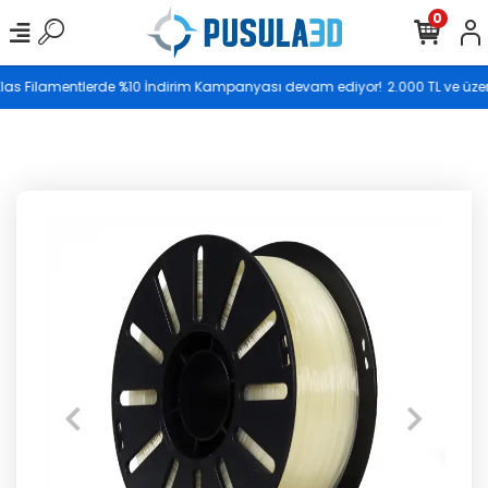
0
Saat 17.00’ye kadar vereceğiniz siparişler aynı gün
 Elas Filamentlerde %10 İndirim Kampanyası devam ediyor!
2.000 TL ve üzeri
kargoya teslim edilir.