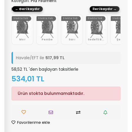
Kategori:
Pla Filament
Renk: Kızılaltın
← Geri kaydır
İleri kaydır →
Yok
Stokta Yok
Stokta Yok
Stokta Yok
Stokta Yok
Stokta Yok
er
Mor
Pembe
Sarı
Sedefli Beyaz
Şeffaf
Havale/EFT ile
517,99 TL
58,52 TL 'den başlayan taksitlerle
534,01 TL
Ürün stokta bulunmamaktadır.
Favorilerime ekle