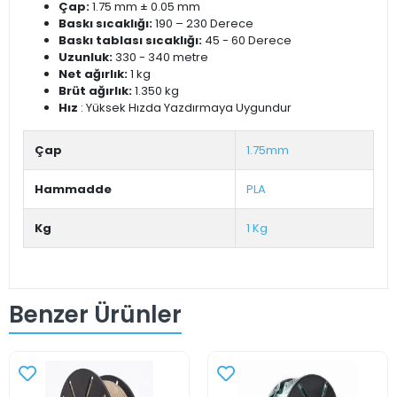
Çap:
1.75 mm ± 0.05 mm
Baskı sıcaklığı:
190 – 230 Derece
Baskı tablası sıcaklığı:
45 - 60 Derece
Uzunluk:
330 - 340 metre
Net ağırlık:
1 kg
Brüt ağırlık:
1.350 kg
Hız
: Yüksek Hızda Yazdırmaya Uygundur
Çap
1.75mm
Hammadde
PLA
Kg
1 Kg
Benzer Ürünler