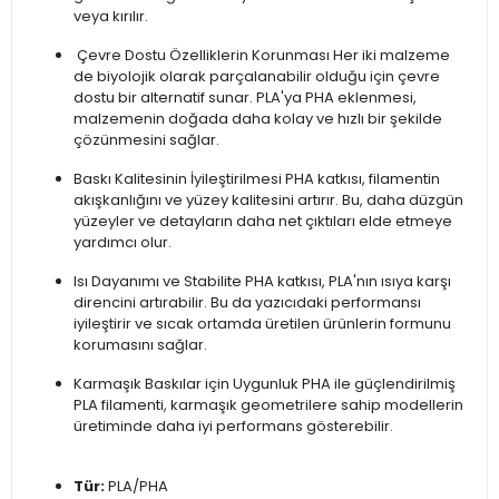
veya kırılır.
Çevre Dostu Özelliklerin Korunması Her iki malzeme
de biyolojik olarak parçalanabilir olduğu için çevre
dostu bir alternatif sunar. PLA'ya PHA eklenmesi,
malzemenin doğada daha kolay ve hızlı bir şekilde
çözünmesini sağlar.
Baskı Kalitesinin İyileştirilmesi PHA katkısı, filamentin
akışkanlığını ve yüzey kalitesini artırır. Bu, daha düzgün
yüzeyler ve detayların daha net çıktıları elde etmeye
yardımcı olur.
Isı Dayanımı ve Stabilite PHA katkısı, PLA'nın ısıya karşı
direncini artırabilir. Bu da yazıcıdaki performansı
iyileştirir ve sıcak ortamda üretilen ürünlerin formunu
korumasını sağlar.
Karmaşık Baskılar için Uygunluk PHA ile güçlendirilmiş
PLA filamenti, karmaşık geometrilere sahip modellerin
üretiminde daha iyi performans gösterebilir.
Tür:
PLA/PHA