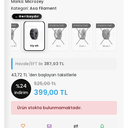
Marka:
Microzey
Kategori:
Asa Filament
: Siyah
← Geri kaydır
Stokta Yok
Stokta Yok
Stokta Yok
Stokta Yok
Siyah
Naturel
Gri
Sarı
Mavi
Havale/EFT ile
387,03 TL
43,72 TL 'den başlayan taksitlerle
525,00 TL
%24
399,00 TL
indirim
Ürün stokta bulunmamaktadır.