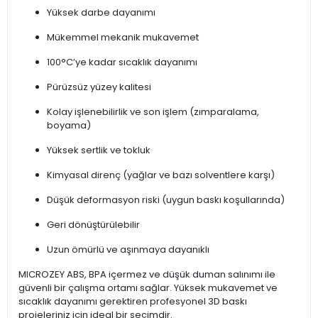
Yüksek darbe dayanımı
Mükemmel mekanik mukavemet
100°C’ye kadar sıcaklık dayanımı
Pürüzsüz yüzey kalitesi
Kolay işlenebilirlik ve son işlem (zımparalama,
boyama)
Yüksek sertlik ve tokluk
Kimyasal direnç (yağlar ve bazı solventlere karşı)
Düşük deformasyon riski (uygun baskı koşullarında)
Geri dönüştürülebilir
Uzun ömürlü ve aşınmaya dayanıklı
MICROZEY ABS, BPA içermez ve düşük duman salınımı ile
güvenli bir çalışma ortamı sağlar. Yüksek mukavemet ve
sıcaklık dayanımı gerektiren profesyonel 3D baskı
projeleriniz için ideal bir seçimdir.