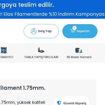
goya teslim edilir.
as Filamentlerde %10 İndirim Kampanyası devam
0
Giriş Yap
Sepetim
TARAYICI
TABLA YAPIŞTIRICILARI
3D Baskı Hizmeti
 Filament 1.75mm.
1.75mm, yüksek kaliteli
Güvenli Alışveriş