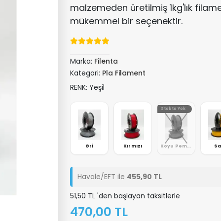
malzemeden üretilmiş 1kg'lık filam
mükemmel bir seçenektir.
Marka:
Filenta
Kategori:
Pla Filament
RENK: Yeşil
a Yok
Stokta Yok
eyaz
Bordo
Gri
Kırmızı
Koyu Pembe
Sa
Havale/EFT ile
455,90 TL
51,50 TL 'den başlayan taksitlerle
470,00 TL