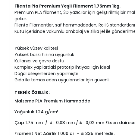
Filenta Pla Premium Yeşil Filament 1.75mm 1kg.
Premium PLA filament, 3D yazıcılar için geliştirilmiş bir mal
çeker.
Filenta Filamentler, saf hammaddeden, RoHS standartları
Kutu içerisinde vakumlu ambalaj ve slika jel ile gönderilme
Yüksek yüzey kalitesi
Yüksek baskı hızına uygunluk
Kullanıcı ve çevre dostu
Komplex yapılardaki prototip ihtiyacı için ideal
Doğal bileşenlerden yapılmıştır
Gıda ile temas eden uygulamalar için güvenli
TEKNİK ÖZELLİK:
Malzeme PLA Premium Hammadde
Yoğunluk 1.24 g/cm³
Çap 1.75 mm / ± 0,03 mm / ± 0,02 mm Eksen dairesel
Filament Net Ağırlık 1.000 gr - ≌ 335 metredir.