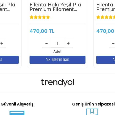
ili Pla
Filenta Haki Yeşil Pla
Filenta
ent
Premium Filament
Premiu
1.75mm 1Kg
1.75mm
470,00 TL
470,00
Adet
LE
SEPETE EKLE
Güvenli Alışveriş
Geniş Ürün Yelpazesi