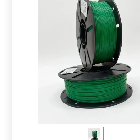
Stokt
Siyah
B