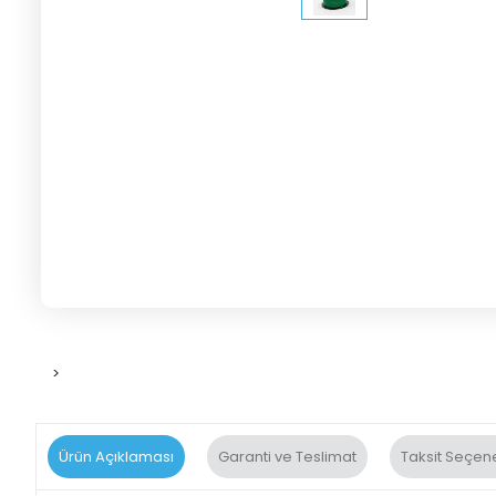
>
Ürün Açıklaması
Garanti ve Teslimat
Taksit Seçene