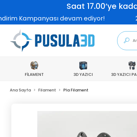
Saat 17.00’ye kada
im Kampanyası devam ediyor!
2.000 TL
FİLAMENT
3D YAZICI
3D YAZICI P
Ana Sayfa
Filament
Pla Filament