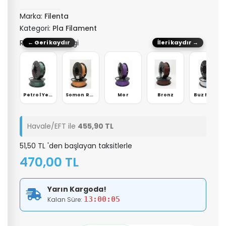
Marka:
Filenta
Kategori:
Pla Filament
RENK: Kahverengi
← Geri kaydır
İleri kaydır →
Yok
Açık Pembe
Petrol Yeşili
Somon Rengi
Mor
Bronz
Buz Mavisi
Havale/EFT ile
455,90 TL
51,50 TL 'den başlayan taksitlerle
470,00 TL
Yarın Kargoda!
13:00:05
Kalan Süre: