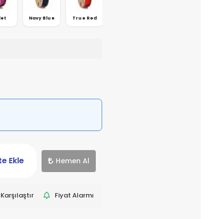
let
Navy Blue
True Red
Cyan
Blakısh Green
e Ekle
Hemen Al
Karşılaştır
Fiyat Alarmı