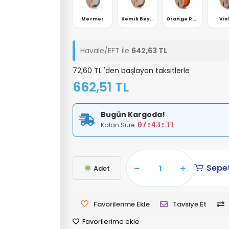
Yeşili
Slate Gray
Mermer
Kemik Beyaz
Orange Red
Vio
Havale/EFT ile
642,63 TL
72,60 TL 'den başlayan taksitlerle
662,51 TL
Bugün Kargoda!
07:43:30
Kalan Süre:
Sepet
Adet
Favorilerime Ekle
Tavsiye Et
Favorilerime ekle