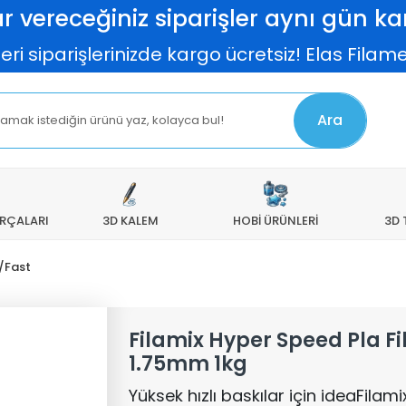
r vereceğiniz siparişler aynı gün kar
arişlerinizde kargo ücretsiz! Elas Filamentle
Ara
ARÇALARI
3D KALEM
HOBİ ÜRÜNLERİ
3D 
/Fast
Filamix Hyper Speed Pla F
1.75mm 1kg
Yüksek hızlı baskılar için ideaFila