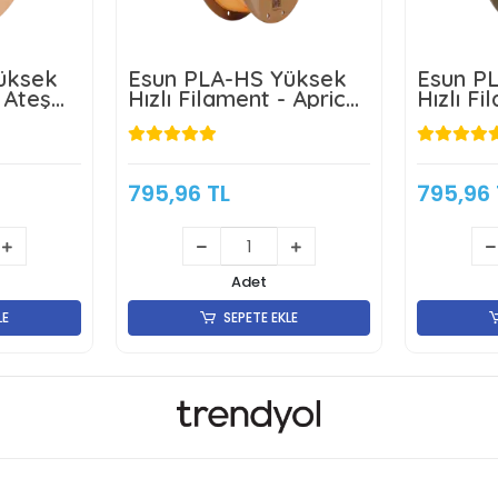
üksek
Esun PLA-HS Yüksek
Esun P
- Ateş
Hızlı Filament - Apricot
Hızlı Fi
(Kayısı)
Mavi
795,96 TL
795,96 
Adet
LE
SEPETE EKLE