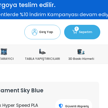
goya teslim edilir.
rde %10 İndirim Kampanyası devam ediyor!
0
Giriş Yap
Sepetim
TARAYICI
TABLA YAPIŞTIRICILARI
3D Baskı Hizmeti
ilament Sky Blue
mix Hyper Speed PLA
Güvenli Alışveriş