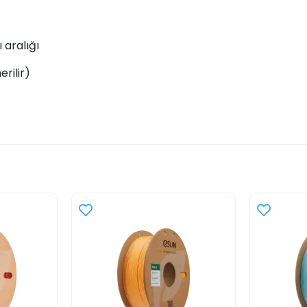
 aralığı
rilir)