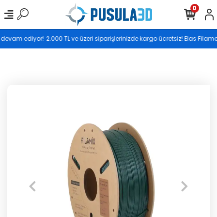
0
Saat 17.00’ye kadar vereceğiniz siparişler aynı gün
devam ediyor!
2.000 TL ve üzeri siparişlerinizde kargo ücretsiz! Elas Fila
kargoya teslim edilir.