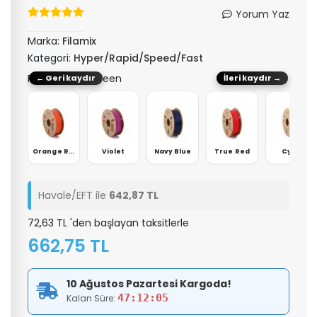
Yorum Yaz
Marka:
Filamix
Kategori:
Hyper/Rapid/Speed/Fast
Renk: Blakısh Green
← Geri kaydır
İleri kaydır →
Kemik Beyaz
Orange Red
Violet
Navy Blue
True Red
Cyan
Havale/EFT ile
642,87 TL
72,63 TL 'den başlayan taksitlerle
662,75 TL
10 Ağustos Pazartesi Kargoda!
47:12:04
Kalan Süre: