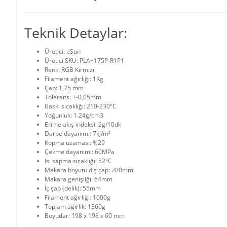
Teknik Detaylar:
Üretici: eSun
Üretici SKU: PLA+175P-R1P1
Renk: RGB Kırmızı
Filament ağırlığı: 1Kg
Çap: 1,75 mm
Tolerans: +-0,05mm
Baskı sıcaklığı: 210-230°C
Yoğunluk: 1.24g/cm3
Erime akış indeksi: 2g/10dk
Darbe dayanımı: 7kJ/m²
Kopma uzaması: %29
Çekme dayanımı: 60MPa
Isı sapma sıcaklığı: 52°C
Makara boyutu dış çap: 200mm
Makara genişliği: 64mm
İç çap (delik): 55mm
Filament ağırlığı: 1000g
Toplam ağırlık: 1360g
Boyutlar: 198 x 198 x 60 mm