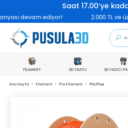
Saat 17.00’ye kada
evam ediyor!
2.000 TL ve üzeri sipar
FİLAMENT
3D YAZICI
3D YAZICI P
Ana Sayfa
Filament
Pla Filament
Pla Plus