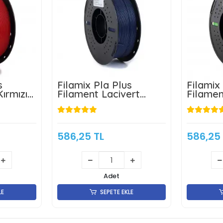
s
Filamix Pla Plus
Filamix
ırmızı
Filament Lacivert
Filamen
1.75mm 1kg
1.75mm
586,25 TL
586,25
Adet
LE
SEPETE EKLE