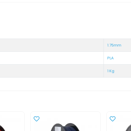
1.75mm
PLA
1 Kg