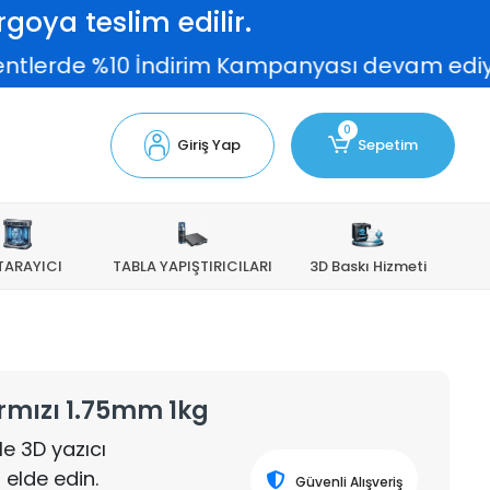
goya teslim edilir.
e %10 İndirim Kampanyası devam ediyor!
0
Giriş Yap
Sepetim
TARAYICI
TABLA YAPIŞTIRICILARI
3D Baskı Hizmeti
rmızı 1.75mm 1kg
le 3D yazıcı
elde edin.
Güvenli Alışveriş