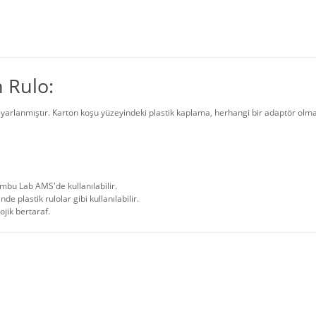
 Rulo:
arlanmıştır. Karton koşu yüzeyindeki plastik kaplama, herhangi bir adaptör olmad
bu Lab AMS'de kullanılabilir.
e plastik rulolar gibi kullanılabilir.
jik bertaraf.