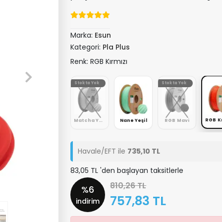
Marka:
Esun
Kategori:
Pla Plus
Renk: RGB Kırmızı
Stokta Yok
Stokta Yok
Stokta Yok
Hardal Yeşili
Holly Yeşil
Matcha Yeşil
Nane Yeşil
RGB Mavi
Havale/EFT ile
735,10 TL
83,05 TL 'den başlayan taksitlerle
810,26 TL
%6
757,83 TL
indirim