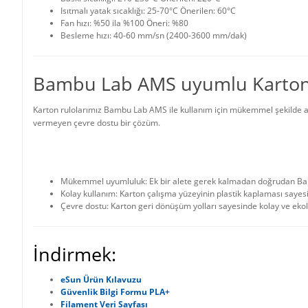
Isıtmalı yatak sıcaklığı: 25-70°C Önerilen: 60°C
Fan hızı: %50 ila %100 Öneri: %80
Besleme hızı: 40-60 mm/sn (2400-3600 mm/dak)
Bambu Lab AMS uyumlu Karton
Karton rulolarımız Bambu Lab AMS ile kullanım için mükemmel şekilde ay
vermeyen çevre dostu bir çözüm.
Mükemmel uyumluluk: Ek bir alete gerek kalmadan doğrudan Bam
Kolay kullanım: Karton çalışma yüzeyinin plastik kaplaması sayesind
Çevre dostu: Karton geri dönüşüm yolları sayesinde kolay ve ekolo
İndirmek:
eSun Ürün Kılavuzu
Güvenlik Bilgi Formu PLA+
Filament Veri Sayfası