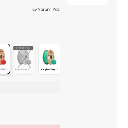
Yorum Yaz
Stokta Yok
Stokta Yok
RGB Kırmızı
Mercan Turuncu
Yeşim Yeşili
Kayısı Rengi