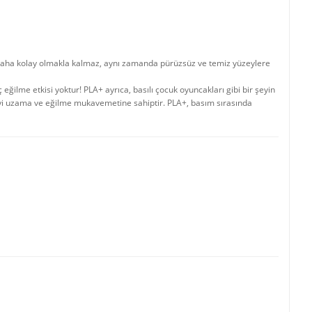
esi daha kolay olmakla kalmaz, aynı zamanda pürüzsüz ve temiz yüzeylere
ğilme etkisi yoktur! PLA+ ayrıca, basılı çocuk oyuncakları gibi bir şeyin
 iyi uzama ve eğilme mukavemetine sahiptir. PLA+, basım sırasında