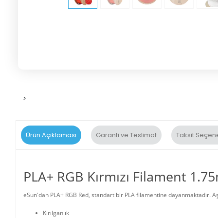
>
Ürün Açıklaması
Garanti ve Teslimat
Taksit Seçene
PLA+ RGB Kırmızı Filament 1.
eSun'dan PLA+ RGB Red, standart bir PLA filamentine dayanmaktadır. Aşağ
Kırılganlık