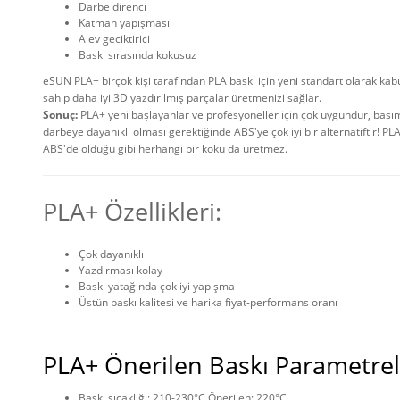
Darbe direnci
Katman yapışması
Alev geciktirici
Baskı sırasında kokusuz
eSUN PLA+ birçok kişi tarafından PLA baskı için yeni standart olarak kab
sahip daha iyi 3D yazdırılmış parçalar üretmenizi sağlar.
Sonuç:
PLA+ yeni başlayanlar ve profesyoneller için çok uygundur, basımı 
darbeye dayanıklı olması gerektiğinde ABS'ye çok iyi bir alternatiftir!
ABS'de olduğu gibi herhangi bir koku da üretmez.
PLA+ Özellikleri:
Çok dayanıklı
Yazdırması kolay
Baskı yatağında çok iyi yapışma
Üstün baskı kalitesi ve harika fiyat-performans oranı
PLA+ Önerilen Baskı Parametrel
Baskı sıcaklığı: 210-230°C Önerilen: 220°C