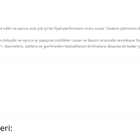
ul edilir ve ayrıca size çok iyi bir fiyat-performans oranı sunar. Sadece işlenm
kolaydır ve ayrıca iyi yapışma özellikleri sunar ve basım sırasında neredeyse hiç e
 PLA+, düşmelere, şoklara ve gerilmeden kaynaklanan kırılmalara dayanacak kadar
eri: