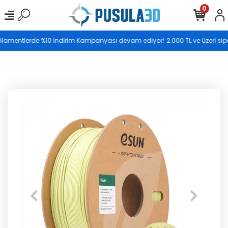
0
Saat 17.00’ye kadar vereceğiniz siparişler aynı gün
 Filamentlerde %10 İndirim Kampanyası devam ediyor!
2.000 TL ve üzeri sipa
kargoya teslim edilir.