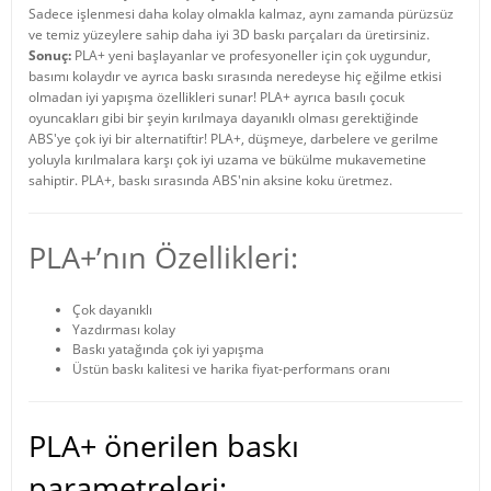
Sadece işlenmesi daha kolay olmakla kalmaz, aynı zamanda pürüzsüz
ve temiz yüzeylere sahip daha iyi 3D baskı parçaları da üretirsiniz.
Sonuç:
PLA+ yeni başlayanlar ve profesyoneller için çok uygundur,
basımı kolaydır ve ayrıca baskı sırasında neredeyse hiç eğilme etkisi
olmadan iyi yapışma özellikleri sunar! PLA+ ayrıca basılı çocuk
oyuncakları gibi bir şeyin kırılmaya dayanıklı olması gerektiğinde
ABS'ye çok iyi bir alternatiftir! PLA+, düşmeye, darbelere ve gerilme
yoluyla kırılmalara karşı çok iyi uzama ve bükülme mukavemetine
sahiptir. PLA+, baskı sırasında ABS'nin aksine koku üretmez.
PLA+’nın Özellikleri:
Çok dayanıklı
Yazdırması kolay
Baskı yatağında çok iyi yapışma
Üstün baskı kalitesi ve harika fiyat-performans oranı
PLA+ önerilen baskı
parametreleri: