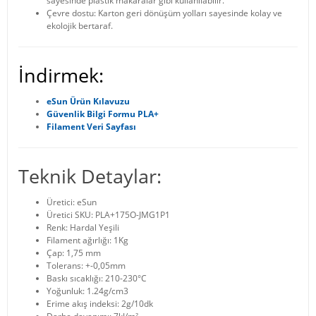
sayesinde plastik makaralar gibi kullanılabilir.
Çevre dostu: Karton geri dönüşüm yolları sayesinde kolay ve
ekolojik bertaraf.
İndirmek:
eSun Ürün Kılavuzu
Güvenlik Bilgi Formu PLA+
Filament Veri Sayfası
Teknik Detaylar:
Üretici: eSun
Üretici SKU: PLA+175O-JMG1P1
Renk: Hardal Yeşili
Filament ağırlığı: 1Kg
Çap: 1,75 mm
Tolerans: +-0,05mm
Baskı sıcaklığı: 210-230°C
Yoğunluk: 1.24g/cm3
Erime akış indeksi: 2g/10dk