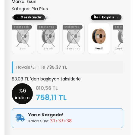
Marka:
Esun
Kategori:
Pla Plus
Renk: Hardal Yeşili
← Geri kaydır
İleri kaydır →
Stokta Yok
Stokta Yok
Stokta Yok
Stokta Yok
be
Sarı
Siyah
Turuncu
Yeşil
Zeytin Yeşili
Havale/EFT ile
735,37 TL
83,08 TL 'den başlayan taksitlerle
810,56 TL
%6
758,11 TL
indirim
Yarın Kargoda!
31:37:37
Kalan Süre: