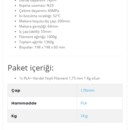
Darbe dayanımı: 7kJ/m²
Kopma uzaması: %29
Çekme dayanımı: 60MPa
Isı bozulma sıcaklığı: 52°C
Makara boyutu dış çap: 200mm
Makara genişliği: 64mm
İç çap (delik): 55mm
Filament ağırlığı: 1000g
Toplam ağırlık: 1360g
Boyutlar: 198 x 198 x 60 mm
Paket içeriği:
1x PLA+ Hardal Yeşili Filament 1,75 mm 1 Kg eSun
Çap
1.75mm
Hammadde
PLA
Kg
1 Kg