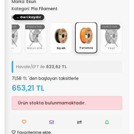
Marka:
Esun
Kategori:
Pla Filament
Renk: Turuncu
← Geri kaydır
Stokta Yok
Stokta Yok
Stokta Yok
Turuncu
Mor
Natural Beyaz
Siyah
Yeşil
Havale/EFT ile
633,62 TL
71,58 TL 'den başlayan taksitlerle
653,21 TL
Ürün stokta bulunmamaktadır.
Favorilerime ekle