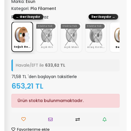
Marka:
Esun
Kategori:
Pla Filament
Renk: Soğuk Beyaz
← Geri kaydır
İleri kaydır →
Stokta Yok
Stokta Yok
Stokta Yok
Soğuk Beyaz
be
Açık Gri
Açık Mavi
Ateş Kırmızı
Beyaz
Havale/EFT ile
633,62 TL
71,58 TL 'den başlayan taksitlerle
653,21 TL
Ürün stokta bulunmamaktadır.
Favorilerime ekle