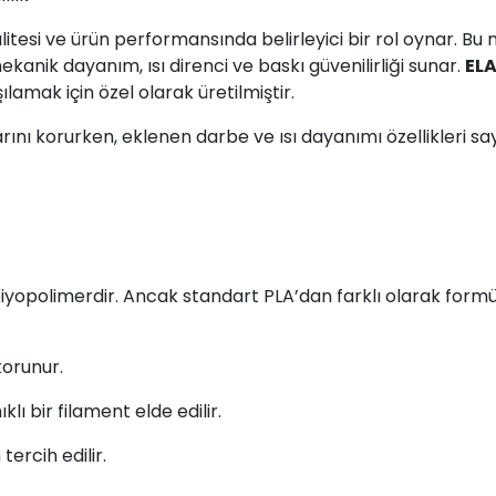
litesi ve ürün performansında belirleyici bir rol oynar. B
anik dayanım, ısı direnci ve baskı güvenilirliği sunar.
ELA
lamak için özel olarak üretilmiştir.
jlarını korurken, eklenen darbe ve ısı dayanımı özellikleri 
ir biyopolimerdir. Ancak standart PLA’dan farklı olarak fo
korunur.
ı bir filament elde edilir.
tercih edilir.