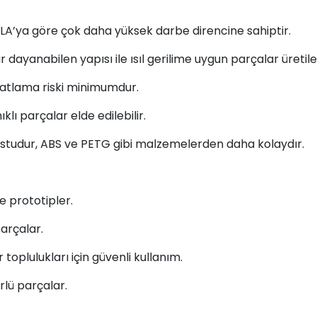
LA’ya göre çok daha yüksek darbe direncine sahiptir.
ayanabilen yapısı ile ısıl gerilime uygun parçalar üretileb
çatlama riski minimumdur.
lı parçalar elde edilebilir.
ostudur, ABS ve PETG gibi malzemelerden daha kolaydır.
e prototipler.
arçalar.
oplulukları için güvenli kullanım.
lü parçalar.