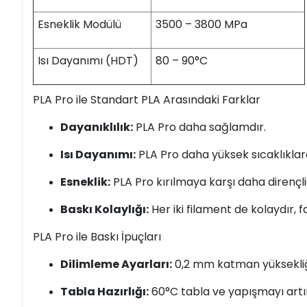
Esneklik Modülü
3500 – 3800 MPa
Isı Dayanımı (HDT)
80 – 90°C
PLA Pro ile Standart PLA Arasındaki Farklar
Dayanıklılık:
PLA Pro daha sağlamdır.
Isı Dayanımı:
PLA Pro daha yüksek sıcaklıklar
Esneklik:
PLA Pro kırılmaya karşı daha dirençlid
Baskı Kolaylığı:
Her iki filament de kolaydır, f
PLA Pro ile Baskı İpuçları
Dilimleme Ayarları:
0,2 mm katman yüksekliği
Tabla Hazırlığı:
60°C tabla ve yapışmayı artırı