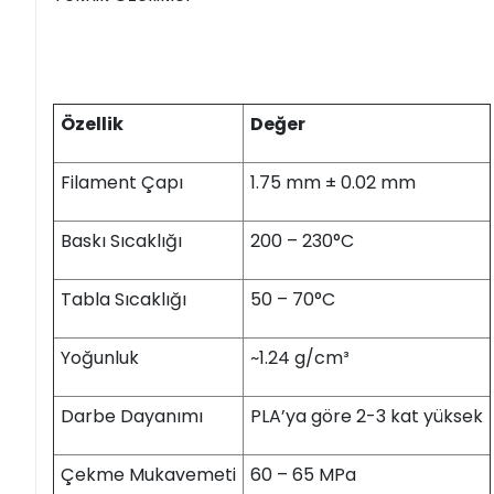
Özellik
Değer
Filament Çapı
1.75 mm ± 0.02 mm
Baskı Sıcaklığı
200 – 230°C
Tabla Sıcaklığı
50 – 70°C
Yoğunluk
~1.24 g/cm³
Darbe Dayanımı
PLA’ya göre 2-3 kat yüksek
Çekme Mukavemeti
60 – 65 MPa