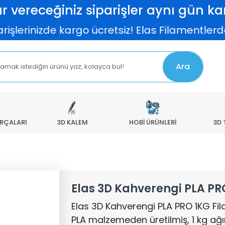
r vereceğiniz siparişler aynı gün kar
nizde kargo ücretsiz! Elas Filamentlerde %10 
Ara
ARÇALARI
3D KALEM
HOBİ ÜRÜNLERİ
3D 
Elas 3D Kahverengi PLA PR
Elas 3D Kahverengi PLA PRO 1KG Fila
PLA malzemeden üretilmiş, 1 kg ağır