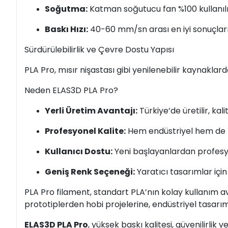
Soğutma:
Katman soğutucu fan %100 kullanılm
Baskı Hızı:
40-60 mm/sn arası en iyi sonuçları 
Sürdürülebilirlik ve Çevre Dostu Yapısı
PLA Pro, mısır nişastası gibi yenilenebilir kaynaklar
Neden ELAS3D PLA Pro?
Yerli Üretim Avantajı:
Türkiye’de üretilir, kali
Profesyonel Kalite:
Hem endüstriyel hem de h
Kullanıcı Dostu:
Yeni başlayanlardan profesyo
Geniş Renk Seçeneği:
Yaratıcı tasarımlar içi
PLA Pro filament, standart PLA’nın kolay kullanım av
prototiplerden hobi projelerine, endüstriyel tasarı
ELAS3D PLA Pro
, yüksek baskı kalitesi, güvenilirlik