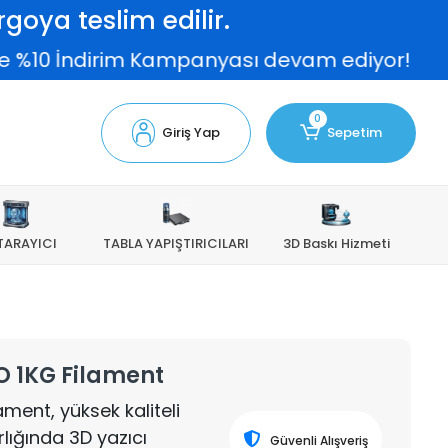
goya teslim edilir.
İndirim Kampanyası devam ediyor!
2.0
0
Giriş Yap
Sepetim
TARAYICI
TABLA YAPIŞTIRICILARI
3D Baskı Hizmeti
O 1KG Filament
ment, yüksek kaliteli
lığında 3D yazıcı
Güvenli Alışveriş