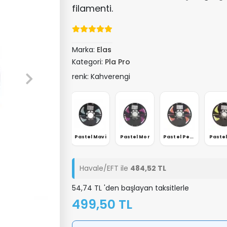
filamenti.
Marka:
Elas
Kategori:
Pla Pro
renk: Kahverengi
arı
Su Yeşili
Pastel Mavi
Pastel Mor
Pastel Pembe
Pastel
Havale/EFT ile
484,52 TL
54,74 TL 'den başlayan taksitlerle
499,50 TL