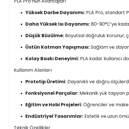
PLA Pro’nun Avantajları
Yüksek Darbe Dayanımı:
PLA Pro, standart P
Daha Yüksek Isı Dayanımı:
80-90°C’ye kadar d
Düşük Büzülme:
Boyutsal doğruluk korunur, 
Üstün Katman Yapışması:
Sağlam ve dayanık
Kolay Baskı Deneyimi:
PLA kadar kullanıcı d
Kullanım Alanları
Prototip Üretimi:
Dayanıklı ve doğru ölçülerd
Fonksiyonel Parçalar:
Mekanik yük taşıyan p
Eğitim ve Hobi Projeleri:
Öğrenciler ve maker t
Endüstriyel Tasarımlar:
Estetik ve uzun ömür
Teknik Özellikler