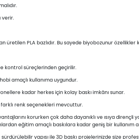
alıdır.
verir.
dan üretilen PLA bazlıdır. Bu sayede biyobozunur özellikler 
te kontrol süreçlerinden geçirilir.
obi amaçlı kullanıma uygundur.
nellere kadar herkes için kolay baskı imkânı sunar.
n farklı renk seçenekleri mevcuttur.
antajlarını korurken çok daha dayanıklı ve ısıya dirençli 
mlardan eğitim amaçlı baskılara kadar geniş bir kullanım a
 ve sürdürülebilir yapısı ile 3D baskı projelerinizde size pr