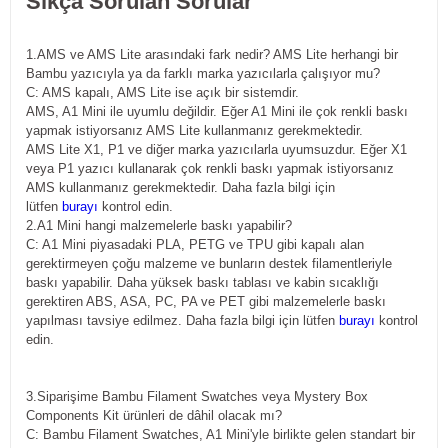
Sıkça Sorulan Sorular
1.AMS ve AMS Lite arasındaki fark nedir? AMS Lite herhangi bir
Bambu yazıcıyla ya da farklı marka yazıcılarla çalışıyor mu?
C: AMS kapalı, AMS Lite ise açık bir sistemdir.
AMS, A1 Mini ile uyumlu değildir. Eğer A1 Mini ile çok renkli baskı
yapmak istiyorsanız AMS Lite kullanmanız gerekmektedir.
AMS Lite X1, P1 ve diğer marka yazıcılarla uyumsuzdur. Eğer X1
veya P1 yazıcı kullanarak çok renkli baskı yapmak istiyorsanız
AMS kullanmanız gerekmektedir. Daha fazla bilgi için
lütfen
burayı
kontrol edin.
2.A1 Mini hangi malzemelerle baskı yapabilir?
C: A1 Mini piyasadaki PLA, PETG ve TPU gibi kapalı alan
gerektirmeyen çoğu malzeme ve bunların destek filamentleriyle
baskı yapabilir. Daha yüksek baskı tablası ve kabin sıcaklığı
gerektiren ABS, ASA, PC, PA ve PET gibi malzemelerle baskı
yapılması tavsiye edilmez. Daha fazla bilgi için lütfen
burayı
kontrol
edin.
3.Siparişime Bambu Filament Swatches veya Mystery Box
Components Kit ürünleri de dâhil olacak mı?
C: Bambu Filament Swatches, A1 Mini'yle birlikte gelen standart bir