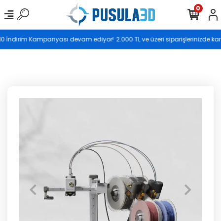
0
Saat 17.00’ye kadar vereceğiniz siparişler aynı gün
 İndirim Kampanyası devam ediyor!
2.000 TL ve üzeri siparişlerinizde kargo
kargoya teslim edilir.