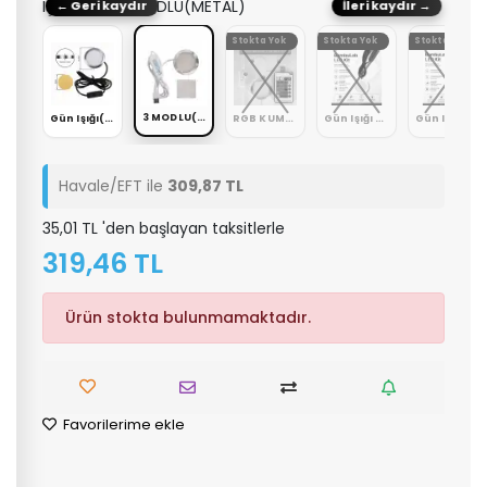
Işık Rengi: 3 MODLU(METAL)
← Geri kaydır
İleri kaydır →
Stokta Yok
Stokta Yok
Stokta Yok
3 MODLU(METAL)
Gün Işığı(METAL)
Gün Işığı(METAL)
RGB KUMANDALI (METAL)
Gün Işığı 3W (Ayarlanabilir Işık Şiddeti)
Gün Işığı 3W (Ayarlanabilir Işık Şiddeti)
Havale/EFT ile
309,87 TL
35,01 TL 'den başlayan taksitlerle
319,46 TL
Ürün stokta bulunmamaktadır.
Favorilerime ekle