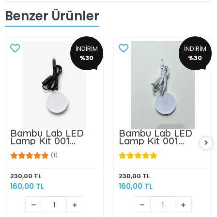
Benzer Ürünler
İNDİRİM
İNDİRİM
%30
%30
Bambu Lab LED
Bambu Lab LED
Lamp Kit 001
Lamp Kit 001
Uyumlu 3D Baskı
Uyumlu 3D Baskı
LED Lamba Kiti 5v
LED Lamba Kiti 5v
(1)
USB Gün Işığı -3w-
USB Gün Işığı -3w-
6Ledli
6Ledli
230,00 TL
230,00 TL
160,00 TL
160,00 TL