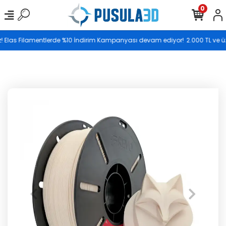
0
Saat 17.00’ye kadar vereceğiniz siparişler aynı gün
z! Elas Filamentlerde %10 İndirim Kampanyası devam ediyor!
2.000 TL ve üze
kargoya teslim edilir.