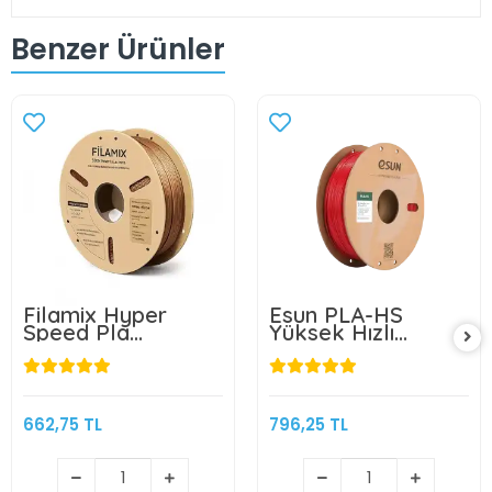
Benzer Ürünler
Filamix Hyper
Esun PLA-HS
Speed Pla
Yüksek Hızlı
Filament Bakır
Filament - Ateş
1.75mm 1kg
Kırmızısı
662,75 TL
796,25 TL