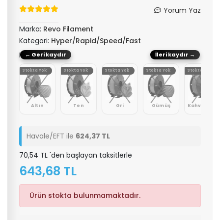
Yorum Yaz
Marka:
Revo Filament
Kategori:
Hyper/Rapid/Speed/Fast
Renk: Fildişi
← Geri kaydır
İleri kaydır →
Yok
Stokta Yok
Stokta Yok
Stokta Yok
Stokta Yok
Stokta Yok
az
Altın
Ten
Gri
Gümüş
Kahverengi
Havale/EFT ile
624,37 TL
70,54 TL 'den başlayan taksitlerle
643,68 TL
Ürün stokta bulunmamaktadır.