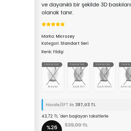
ve dayanıklı bir şekilde 3D baskılar
olanak tanır.
Marka:
Microzey
Kategori:
Standart Seri
Renk: Fildişi
Stokta Yok
Stokta Yok
Stokta Yok
Stokta
Beyaz
Açık Gri
Açık Mavi
Havale/EFT ile
387,03 TL
43,72 TL 'den başlayan taksitlerle
539,00 TL
%26