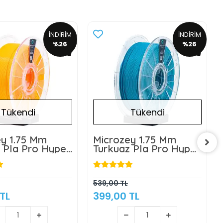
İNDİRİM
İNDİRİM
%26
%26
Tükendi
Tükendi
ey 1.75 Mm
Microzey 1.75 Mm
 Pla Pro Hyper
Turkuaz Pla Pro Hyper
Filament 1KG
Speed Filament 1KG
539,00 TL
TL
399,00 TL