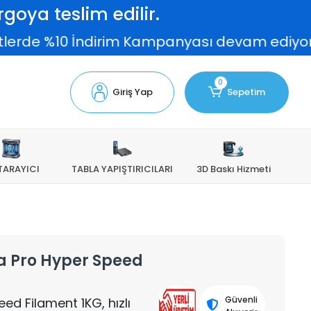
goya teslim edilir.
de %10 İndirim Kampanyası devam ediyor!
0
Giriş Yap
Sepetim
TARAYICI
TABLA YAPIŞTIRICILARI
3D Baskı Hizmeti
Pla Pro Hyper Speed
Güvenli
ed Filament 1KG, hızlı