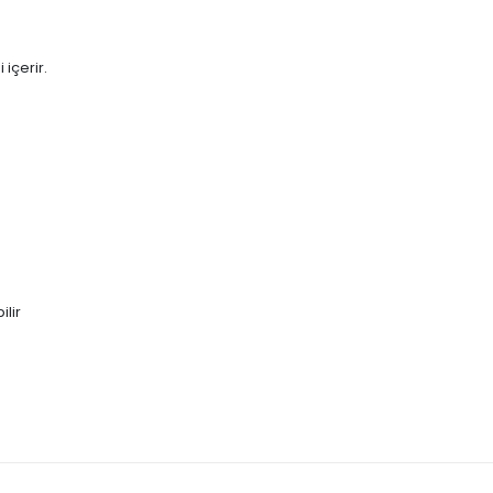
 içerir.
lir