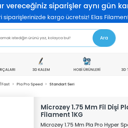
r vereceğiniz siparişler aynı gün kar
rişlerinizde kargo ücretsiz! Elas Filamentler
Ara
ARÇALARI
3D KALEM
HOBİ ÜRÜNLERİ
3D 
/Fast
Pla Pro Speed
Standart Seri
Microzey 1.75 Mm Fil Dişi 
Filament 1KG
Microzey 1.75 Mm Pla Pro Hyper Spe