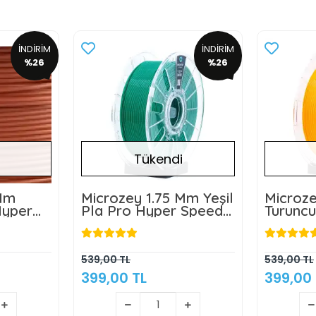
İNDİRİM
İNDİRİM
%26
%26
Tükendi
 Mm
Microzey 1.75 Mm Yeşil
Microz
Hyper
Pla Pro Hyper Speed
Turuncu
t 1KG
Filament 1KG
Speed 
539,00 TL
539,00 TL
399,00 TL
399,00 