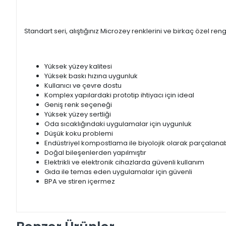
Standart seri, alıştığınız Microzey renklerini ve birkaç özel rengi
Yüksek yüzey kalitesi
Yüksek baskı hızına uygunluk
Kullanıcı ve çevre dostu
Komplex yapılardaki prototip ihtiyacı için ideal
Geniş renk seçeneği
Yüksek yüzey sertliği
Oda sıcaklığındaki uygulamalar için uygunluk
Düşük koku problemi
Endüstriyel kompostlama ile biyolojik olarak parçalanabi
Doğal bileşenlerden yapılmıştır
Elektrikli ve elektronik cihazlarda güvenli kullanım
Gıda ile temas eden uygulamalar için güvenli
BPA ve stiren içermez