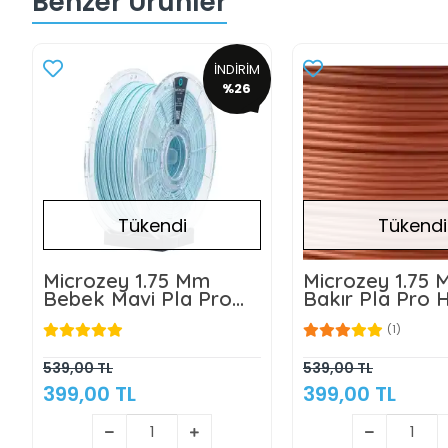
Benzer Ürünler
İNDİRİM
%26
Tükendi
Tükendi
Microzey 1.75 Mm
Microzey 1.75
Bebek Mavi Pla Pro
Bakır Pla Pro 
Hyper Speed Filament
Speed Filamen
(1)
1KG
539,00 TL
539,00 TL
399,00 TL
399,00 TL