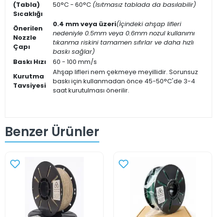
(Tabla)
50°C - 60°C
(Isıtmasız tablada da basılabilir)
Sıcaklığı
0.4 mm veya üzeri
(İçindeki ahşap lifleri
Önerilen
nedeniyle 0.5mm veya 0.6mm nozul kullanımı
Nozzle
tıkanma riskini tamamen sıfırlar ve daha hızlı
Çapı
baskı sağlar)
Baskı Hızı
60 - 100 mm/s
Ahşap lifleri nem çekmeye meyillidir. Sorunsuz
Kurutma
baskı için kullanmadan önce 45-50°C'de 3-4
Tavsiyesi
saat kurutulması önerilir.
Benzer Ürünler