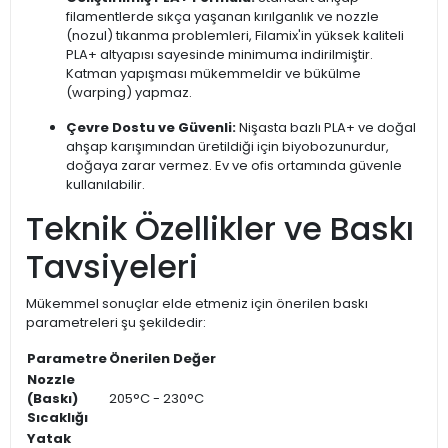
filamentlerde sıkça yaşanan kırılganlık ve nozzle
(nozul) tıkanma problemleri, Filamix'in yüksek kaliteli
PLA+ altyapısı sayesinde minimuma indirilmiştir.
Katman yapışması mükemmeldir ve bükülme
(warping) yapmaz.
Çevre Dostu ve Güvenli:
Nişasta bazlı PLA+ ve doğal
ahşap karışımından üretildiği için biyobozunurdur,
doğaya zarar vermez. Ev ve ofis ortamında güvenle
kullanılabilir.
Teknik Özellikler ve Baskı
Tavsiyeleri
Mükemmel sonuçlar elde etmeniz için önerilen baskı
parametreleri şu şekildedir:
Parametre
Önerilen Değer
Nozzle
(Baskı)
205°C - 230°C
Sıcaklığı
Yatak