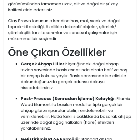
görünümünden tamamen uzak, elit ve doğal bir yüzey
kalitesi elde edersiniz.
Clay Brown tonunun o kendine has, mat, sıcak ve doğal
toprak-kil estetiği, özellikle dekoratif objeler, çömlek/
çömlekçilik tarzı tasarımlar ve sanatsal çalışmalar için
mükemmel bir seçimdir.
Öne Çıkan Özellikler
Gerçek Ahşap Lifleri:
İçeriğindeki doğal ahşap
tozları sayesinde baskı esnasında etrafa hafif ve hoş
bir ahşap kokusu yayılır. Baskı sonrasında ise elinizle
dokunduğunuzda gerçek odunsu dokuyu
hissedebilirsiniz.
Post-Process (Sonradan İşleme) Kolaylığı:
Filamix
Wood filament ile basılan modeller tıpkı gerçek bir
ahşap gibi zımparalanabilir, rendelenebilir ve
verniklenebilir. Hatta farklı sıcaklıklarda basarak ahşap
üzerinde doğal ağaç halkaları (hare) efektleri
yaratabilirsiniz.
Geliştirilmiş PLA+ Formülü:
Standart ahşap