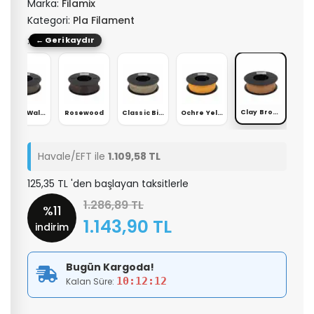
Marka:
Filamix
Kategori:
Pla Filament
: Clay Brown
← Geri kaydır
Clay Brown
Black Walnut
Rosewood
Classic Birch
Ochre Yellow
Havale/EFT ile
1.109,58 TL
125,35 TL 'den başlayan taksitlerle
1.286,89 TL
%11
1.143,90 TL
indirim
Bugün Kargoda!
10:12:11
Kalan Süre: