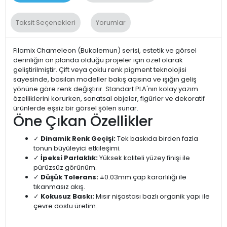
Taksit Seçenekleri
Yorumlar
Filamix Chameleon (Bukalemun) serisi, estetik ve görsel
derinliğin ön planda olduğu projeler için özel olarak
geliştirilmiştir. Çift veya çoklu renk pigment teknolojisi
sayesinde, basılan modeller bakış açısına ve ışığın geliş
yönüne göre renk değiştirir. Standart PLA'nın kolay yazım
özelliklerini korurken, sanatsal objeler, figürler ve dekoratif
ürünlerde eşsiz bir görsel şölen sunar.
Öne Çıkan Özellikler
✓
Dinamik Renk Geçişi:
Tek baskıda birden fazla
tonun büyüleyici etkileşimi.
✓
İpeksi Parlaklık:
Yüksek kaliteli yüzey finişi ile
pürüzsüz görünüm.
✓
Düşük Tolerans:
±0.03mm çap kararlılığı ile
tıkanmasız akış.
✓
Kokusuz Baskı:
Mısır nişastası bazlı organik yapı ile
çevre dostu üretim.