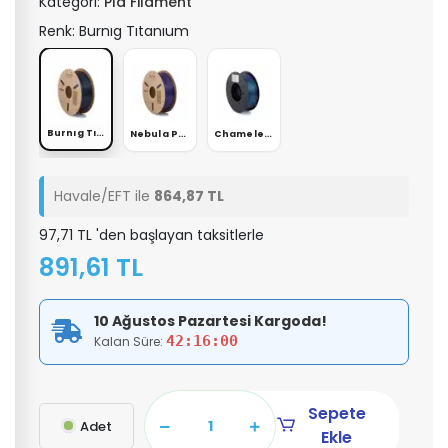
Kategori:
Pla Filament
Renk: Burnıg Tıtanıum
Burnıg Tıtanıum
Nebula Purple
Chameleon Peacock
Havale/EFT ile
864,87 TL
97,71 TL 'den başlayan taksitlerle
891,61 TL
10 Ağustos Pazartesi Kargoda!
42:16:00
Kalan Süre:
Sepete
Adet
Ekle