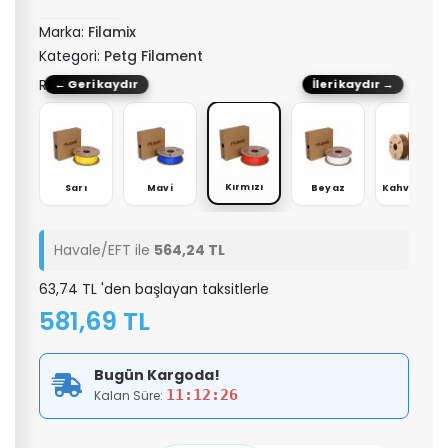
Marka:
Filamix
Kategori:
Petg Filament
RENK: Kırmızı
← Geri kaydır
İleri kaydır →
Yok
Kırmızı
ah
Sarı
Mavi
Beyaz
Kahverengi
Havale/EFT ile
564,24 TL
63,74 TL 'den başlayan taksitlerle
581,69 TL
Bugün Kargoda!
11:12:26
Kalan Süre: