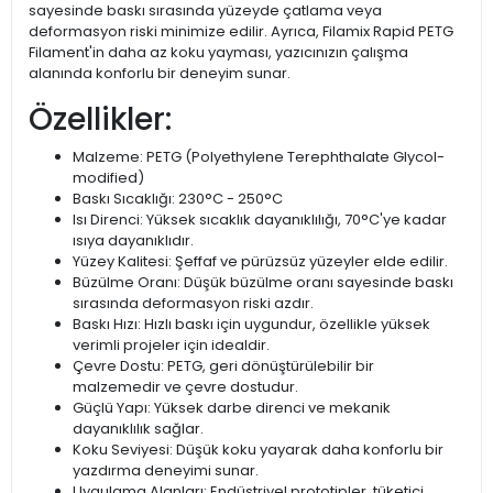
sayesinde baskı sırasında yüzeyde çatlama veya
deformasyon riski minimize edilir. Ayrıca, Filamix Rapid PETG
Filament'in daha az koku yayması, yazıcınızın çalışma
alanında konforlu bir deneyim sunar.
Özellikler:
Malzeme: PETG (Polyethylene Terephthalate Glycol-
modified)
Baskı Sıcaklığı: 230°C - 250°C
Isı Direnci: Yüksek sıcaklık dayanıklılığı, 70°C'ye kadar
ısıya dayanıklıdır.
Yüzey Kalitesi: Şeffaf ve pürüzsüz yüzeyler elde edilir.
Büzülme Oranı: Düşük büzülme oranı sayesinde baskı
sırasında deformasyon riski azdır.
Baskı Hızı: Hızlı baskı için uygundur, özellikle yüksek
verimli projeler için idealdir.
Çevre Dostu: PETG, geri dönüştürülebilir bir
malzemedir ve çevre dostudur.
Güçlü Yapı: Yüksek darbe direnci ve mekanik
dayanıklılık sağlar.
Koku Seviyesi: Düşük koku yayarak daha konforlu bir
yazdırma deneyimi sunar.
Uygulama Alanları: Endüstriyel prototipler, tüketici