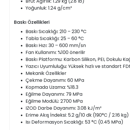
Brüt Ağırlık: 1.29 kg (2.8 lb)
Yoğunluk: 1.24 g/cm³
Baskı Özellikleri
Baskı Sıcaklığı: 210 – 230 °C
Tabla Sıcaklığı: 25 – 60 °C
Baskı Hızı: 30 – 600 mm/sn
Fan Kullanımı: %100 önerilir
Baskı Platformu: Karbon Silikon, PEI, Dokulu Ka
Yazıcı Uyumluluğu: Yüksek hızlı ve standart 
Mekanik Özellikler
Çekme Dayanımı: 60 MPa
Kopmada Uzama: %18.3
Eğilme Dayanımı: 79 MPa
Eğilme Modülü: 2700 MPa
IZOD Darbe Dayanımı: 3.08 kJ/m²
Erime Akış İndeksi: 5.2 g/10 dk (190°C / 2.16 kg)
Isı Deformasyon Sıcaklığı: 53 °C (0.45 MPa)