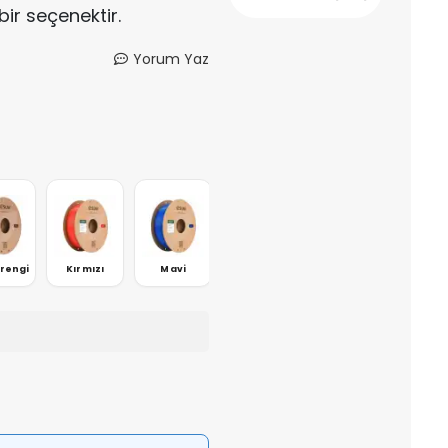
 bir seçenektir.
Yorum Yaz
rengi
Kırmızı
Mavi
Gri