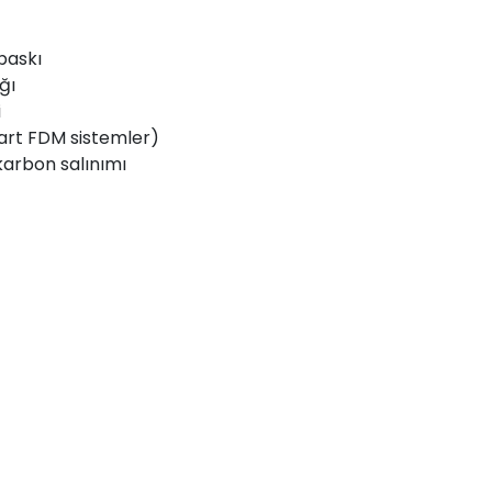
baskı
ğı
i
dart FDM sistemler)
karbon salınımı