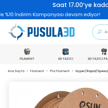
Saat 17.00’ye kada
İndirim Kampanyası devam ediyor!
2.0
FİLAMENT
3D YAZICI
3D YAZICI P
Ana Sayfa
Filament
Pla Filament
Hyper/Rapid/Speed