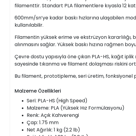
filamenttir. Standart PLA filamentlere kıyasla 12 ka
600mm/sn’ye kadar baskı hızlarına ulaşabilen modern
kullanılabilir.
Filamentin yüksek erime ve ekstrüzyon kararlılığı, ba
alınmasını sağlar. Yüksek baskı hızına rağmen boyut
Çevre dostu yapısıyla öne çıkan PLA-HS, kağıt iplik 
sayesinde tıkanma ve filament dolaşması riskini ort
Bu filament, prototipleme, seri üretim, fonksiyonel p
Malzeme Özellikleri
Seri: PLA-HS (High Speed)
Malzeme: PLA (Yüksek Hız Formülasyonu)
Renk: Açık Kahverengi
Çap: 1.75 mm
Net Ağırlık: 1 kg (2.2 lb)