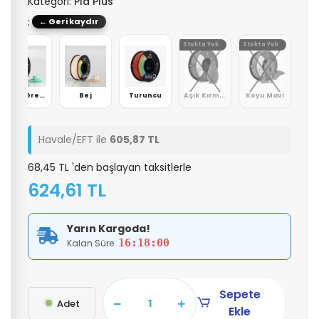
Kategori:
Pla Plus
: Mavi
← Geri kaydır
Stokta Yok
Stokta Yok
Jade Green
Bej
Turuncu
Açık Kırmızı
Koyu Mavi
Havale/EFT ile
605,87 TL
68,45 TL 'den başlayan taksitlerle
624,61 TL
Yarın Kargoda!
16:17:59
Kalan Süre:
Sepete
Adet
Ekle