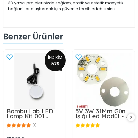
3D yazıcı projelerinizde sağlam, pratik ve estetik manyetik
bağlantılar oluşturmak için güvenle tercih edebilirsiniz.
Benzer Ürünler
İNDİRİM
%30
Bambu Lab LED
5V 3W 31Mm Gün
Lamp Kit 001
Işığı Led Modül - 1
Uyumlu 3D Baskı
ADET
LED Lamba Kiti 5v
(1)
USB Gün Işığı -3w-
6Ledli