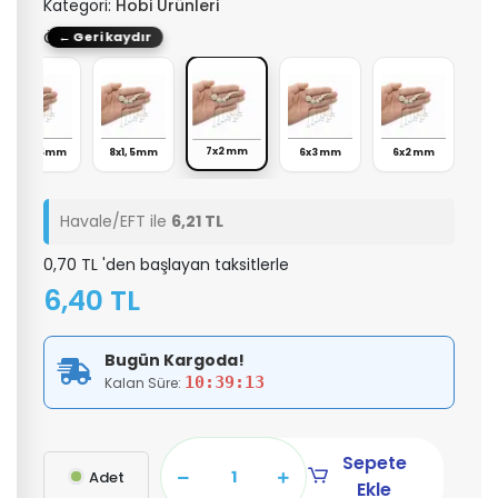
Kategori:
Hobi Ürünleri
Ölçü: 7x2mm
← Geri kaydır
7x2mm
10x1,5mm
8x1,5mm
6x3mm
6x2mm
Havale/EFT ile
6,21 TL
0,70 TL 'den başlayan taksitlerle
6,40 TL
Bugün Kargoda!
10:39:13
Kalan Süre:
Sepete
Adet
Ekle