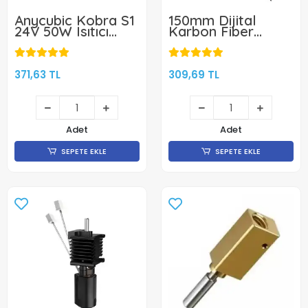
Anycubic Kobra S1
150mm Dijital
24V 50W Isıtıcı
Karbon Fiber
Fişek - Termistör
Kumpas
Kiti
371,63 TL
309,69 TL
Adet
Adet
SEPETE EKLE
SEPETE EKLE