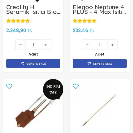
Creality Hi
Elegoo Neptune 4
Seramik Isıtıcı Blok
PLUS - 4 Max Isıtıcı
- Hotend Kiti -
Blok
Orijinal
2.348,90 TL
233,46 TL
Adet
Adet
SEPETE EKLE
SEPETE EKLE
İNDİRİM
%12