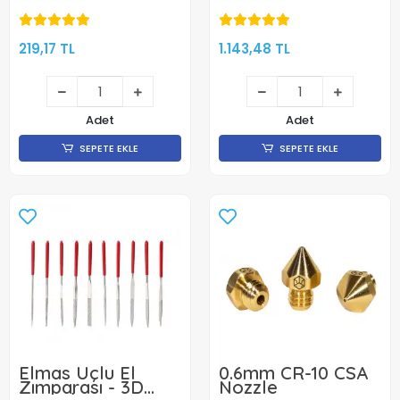
Sıcaklık Sensörü-
Hotend Seti
Termistör
219,17 TL
1.143,48 TL
Adet
Adet
SEPETE EKLE
SEPETE EKLE
Elmas Uçlu El
0.6mm CR-10 CSA
Zımparası - 3D
Nozzle