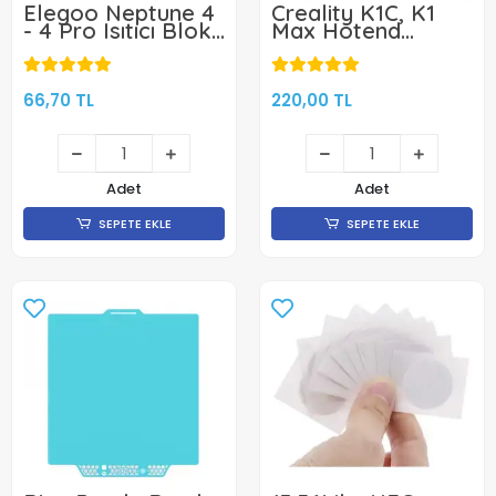
Elegoo Neptune 4
Creality K1C, K1
- 4 Pro Isıtıcı Blok
Max Hotend
Silikon Kılıf
Soğutucu Blok -
Quick Swap
Nozzle Uyumlu
66,70 TL
220,00 TL
Adet
Adet
SEPETE EKLE
SEPETE EKLE