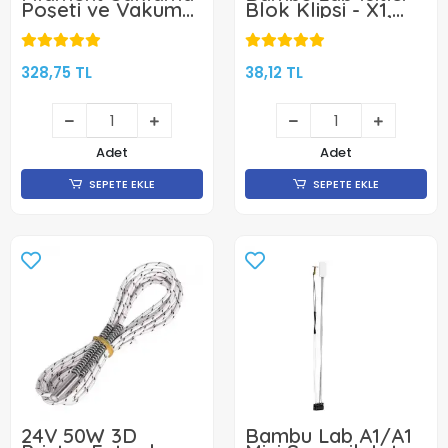
Poşeti ve Vakum
Blok Klipsi - X1,
Pompa Kiti - 5
X1C, P1P, P1S
Poşet
Uyumlu
328,75 TL
38,12 TL
Adet
Adet
SEPETE EKLE
SEPETE EKLE
24V 50W 3D
Bambu Lab A1/A1