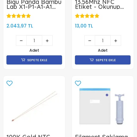
Biqu Panda Bambu
13.56Mhz NFC
Lab X1-P1-A1-A1
Etiket - Okunup
Mini - Çift Taraflı
Yazılabilir
Manyetik Tabla -
ISO14443A, Ntag
256x256mm
213-25mm
2.043,97 TL
13,00 TL
Adet
Adet
SEPETE EKLE
SEPETE EKLE
100K Gold NTC
Filament Saklama