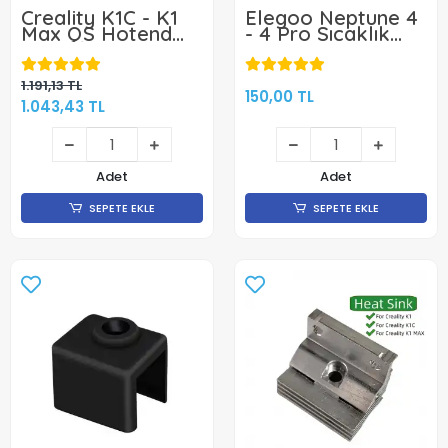
Creality K1C - K1
Elegoo Neptune 4
Max QS Hotend
- 4 Pro Sıcaklık
Full Seti
Sensörü
(Termistör)- NTC
100K
1.191,13 TL
150,00 TL
1.043,43 TL
Adet
Adet
SEPETE EKLE
SEPETE EKLE