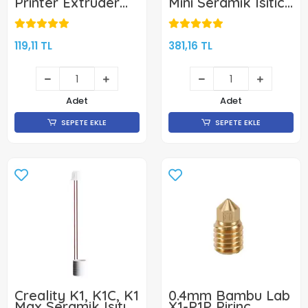
Printer Extruder
Mini Seramik Isıtıcı
Isıtıcı Fişek -
ve Sıcaklık
Creality Uyumlu
Sensörü- 24V 50W
119,11 TL
381,16 TL
Adet
Adet
SEPETE EKLE
SEPETE EKLE
Creality K1, K1C, K1
0.4mm Bambu Lab
Max Seramik Isıtıcı
X1-P1P Pirinç