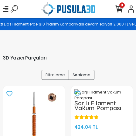
0
Saat 17.00’ye kadar vereceğiniz siparişler aynı gün
z! Elas Filamentlerde %10 İndirim Kampanyası devam ediyor!
2.000 TL ve üze
kargoya teslim edilir.
3D Yazıcı Parçaları
Filtreleme
Sıralama
Şarjlı Filament
Vakum Pompası
424,04 TL