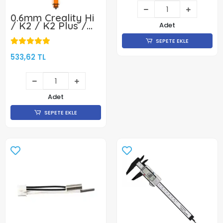
0.6mm Creality Hi
/ K2 / K2 Plus /
Adet
K2 Pro Quick Swap
Nozzle -
SEPETE EKLE
Sertleştirilmiş
Çelik- Klon
533,62 TL
Adet
SEPETE EKLE