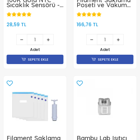
Sıcaklık Sensörü -
Poşeti ve Vakum
Termistör - 3D
Pompa Kiti
Yazıcı Uyumlu
28,59 TL
166,76 TL
Adet
Adet
SEPETE EKLE
SEPETE EKLE
Filament Saklama
Bambu Lab Isıtıcı