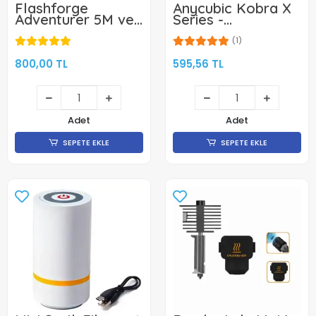
Flashforge
Anycubic Kobra X
Adventurer 5M ve
Series -
5M Pro Geliştirilmiş
Sertleştirilmiş
Hotend Seti
Çelik Nozzle
(1)
0.4mm -KLON
800,00 TL
595,56 TL
Adet
Adet
SEPETE EKLE
SEPETE EKLE