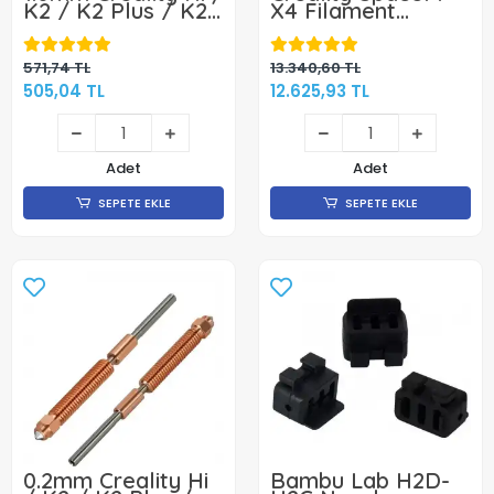
K2 / K2 Plus / K2
X4 Filament
Pro Quick Swap
Kurutucu
Nozzle - Klon
571,74 TL
13.340,60 TL
505,04 TL
12.625,93 TL
Adet
Adet
SEPETE EKLE
SEPETE EKLE
0.2mm Creality Hi
Bambu Lab H2D-