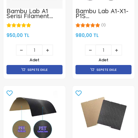
Bambu Lab A1
Bambu Lab A1-X1-
Serisi Filament
P1S
Sensörü- FAE010
PEO(Diamond)+PET
Kaplı Yay Çeliği
(1)
Manyetik Tabla -
256x256mm - Çift
950,00 TL
980,00 TL
Yüzlü- Klon
Adet
Adet
SEPETE EKLE
SEPETE EKLE