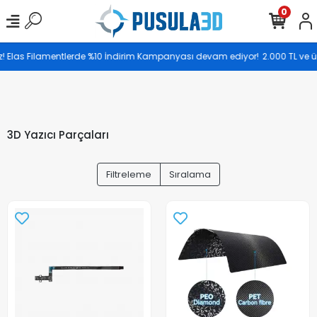
0
Saat 17.00’ye kadar vereceğiniz siparişler aynı gün
! Elas Filamentlerde %10 İndirim Kampanyası devam ediyor!
2.000 TL ve üzer
kargoya teslim edilir.
3D Yazıcı Parçaları
Filtreleme
Sıralama