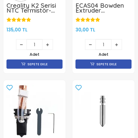
Creality K2 Serisi
ECAS04 Bowden
NTC Termistör-
Extruder
Sıcaklık Sensörü
Konnektörü-4x2
PTFE Teflon Boru
Girişi
135,00 TL
30,00 TL
Adet
Adet
SEPETE EKLE
SEPETE EKLE