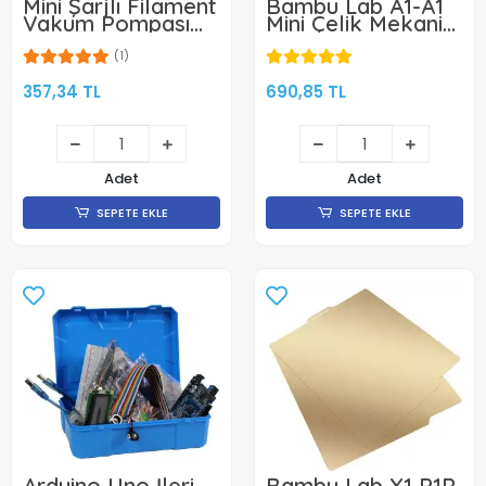
Mini Şarjlı Filament
Bambu Lab A1-A1
Vakum Pompası
Mini Çelik Mekanik
Beyaz-100mm
Hotend Kiti-0.4mm
(1)
357,34 TL
690,85 TL
Adet
Adet
SEPETE EKLE
SEPETE EKLE
Arduino Uno İleri
Bambu Lab X1 P1P