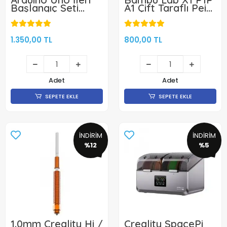
Başlangıç Seti
A1 Çift Taraflı Pei
(Klon)
Kaplı Yay Çeliği
Tabla-257x257mm
-KLON
1.350,00 TL
800,00 TL
Adet
Adet
SEPETE EKLE
SEPETE EKLE
İNDİRİM
İNDİRİM
%12
%5
1.0mm Creality Hi /
Creality SpacePi