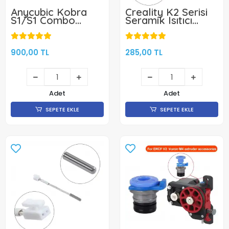
Anycubic Kobra
Creality K2 Serisi
S1/S1 Combo
Seramik Isıtıcı
Textured PEI Kaplı
Fişek- Klon
Manyetik Tabla -
264x276mm - Çift
Yüzlü
900,00 TL
285,00 TL
Adet
Adet
SEPETE EKLE
SEPETE EKLE