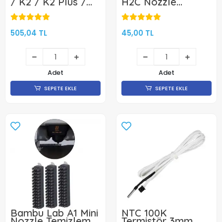
/ K2 / K2 Plus /
H2C Nozzle
K2 Pro Quick Swap
Temizleme
Nozzle - Klon
Silikonu-1 Adet
505,04 TL
45,00 TL
Adet
Adet
SEPETE EKLE
SEPETE EKLE
Bambu Lab A1 Mini
NTC 100K
Nozzle Temizleme
Termistör 3mm