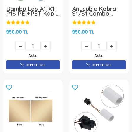
Bambu Lab A1-X1-
Anycubic Kobra
P1S PEI+PET Kaplı
S1/S1 Combo
Yay Çeliği
PET+PEI Kaplı
Manyetik Tabla -
Manyetik Tabla -
256x256mm - Çift
264x276mm - Çift
Yüzlü -Klon
Yüzlü
950,00 TL
950,00 TL
Adet
Adet
SEPETE EKLE
SEPETE EKLE