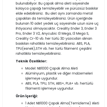
bulunabiliyor. Bu çapak alma aleti sayesinde
kolayca çapağı temizleyebilir ve pürüzsüz baskılar
elde edebilirsiniz. Bu alet aynı zamanda metal
çapakları da temizleyebilirsiniz. Ürün içeriğinde
bulunan 10 adet yedek uç sayesinde uzun süre uç
ihtiyacınız olmayacaktır. Creality Ender 3, Ender 3
Pro, Ender 3 V2, Anycubic I3 Mega, I3 Mega S,
Creality Cr-10 vb. her türlü 3D yazıcıdan alınan
baskıları rahatlıkla temizleyebilirsiniz. ABS, PLA,
TPU(esnek),STH vb. her türlü filament çeşidini
rahatlıkla temizleyebilirsiniz.
Teknik Özellikler:
Model: NB1000 Çapak Alma Aleti
Alüminyum, plastik ve diğer malzemeleri
işlemeye uygundur.
ABS, PLA, TPU, STH, ABS+, PLA+ vb. hertürlü
filamenti işlemeye uygundur.
Ürün İçeriği:
1 Adet NB1000 Çapak Alma(Temizleme) Aleti