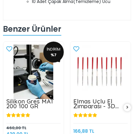
10 Adet Çapak Alma(Temizleme) Ucu
Benzer Ürünler
İNDİRİM
%7
Silikon Gres MAT
Elmas Uçlu El
200 100 GR
Zımparası - 3D
Baskı İçin
Uygundur - 10 Adet
460,00 TL
166,88 TL