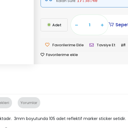
17:38:39
Kalan Süre:
Sepet
Adet
Favorilerime Ekle
Tavsiye Et
Favorilerime ekle
kleri
Yorumlar
maktadır. 3mm boyutunda 105 adet reflektif marker sticker setidir.