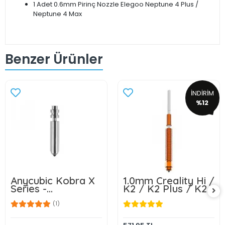
1 Adet 0.6mm Pirinç Nozzle Elegoo Neptune 4 Plus /
Neptune 4 Max
Benzer Ürünler
İNDİRİM
%12
Anycubic Kobra X
1.0mm Creality Hi /
Series -
K2 / K2 Plus / K2
Sertleştirilmiş
Pro Quick Swap
Çelik Nozzle
Nozzle - Klon
(1)
0.4mm -KLON