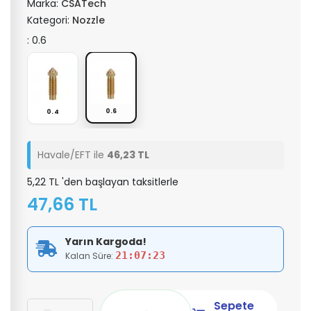
Marka:
CSATech
Kategori:
Nozzle
: 0.6
0.6
0.4
Havale/EFT ile
46,23 TL
5,22 TL 'den başlayan taksitlerle
47,66 TL
Yarın Kargoda!
21:07:23
Kalan Süre:
Sepete