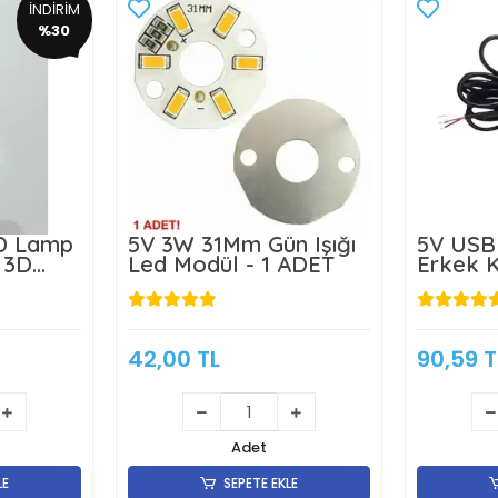
İNDİRİM
%30
D Lamp
5V 3W 31Mm Gün Işığı
5V USB 
 3D
Led Modül - 1 ADET
Erkek K
a Kiti
1,5 Met
ı -3w-
42,00 TL
90,59 T
Adet
LE
SEPETE EKLE