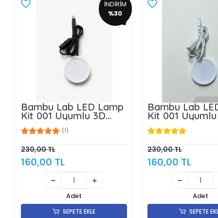
İNDİRİM
%30
Bambu Lab LED Lamp
Bambu Lab LE
Kit 001 Uyumlu 3D
Kit 001 Uyumlu
Baskı LED Lamba Kiti
Baskı LED Lamb
(1)
5v USB Gün Işığı -3w-
5v USB Gün Işığ
6Ledli
6Ledli
230,00 TL
230,00 TL
160,00 TL
160,00 TL
Adet
Adet
SEPETE EKLE
SEPETE EK