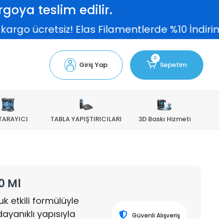
goya teslim edilir.
argo ücretsiz! Elas Filamentlerde %10 İndirim
0
Giriş Yap
Sepetim
TARAYICI
TABLA YAPIŞTIRICILARI
3D Baskı Hizmeti
00 Ml
buk etkili formülüyle
dayanıklı yapısıyla
Güvenli Alışveriş