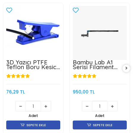
3D Yazıcı PTFE
Bambu Lab A1
Teflon Boru Kesici
Serisi Filament
- Mavi
Sensörü- FAE010
76,29 TL
950,00 TL
Adet
Adet
SEPETE EKLE
SEPETE EKLE